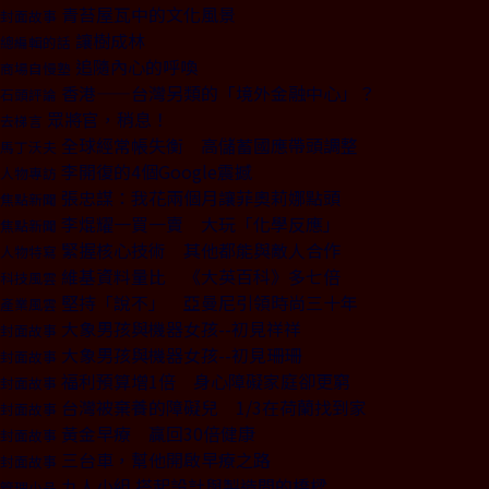
青苔屋瓦中的文化風景
封面故事
讓樹成林
總編輯的話
追隨內心的呼喚
商場自慢塾
香港——台灣另類的「境外金融中心」？
石頭評論
眾將官，稍息！
去梯言
全球經常帳失衡 高儲蓄國應帶頭調整
馬丁沃夫
李開復的4個Google震撼
人物專訪
張忠謀：我花兩個月讓菲奧莉娜點頭
焦點新聞
李焜耀一買一賣 大玩「化學反應」
焦點新聞
緊握核心技術 其他都能與敵人合作
人物特寫
維基資料量比 《大英百科》多七倍
科技風雲
堅持「說不」 亞曼尼引領時尚三十年
產業風雲
大象男孩與機器女孩--初見祥祥
封面故事
大象男孩與機器女孩--初見珊珊
封面故事
福利預算增1倍 身心障礙家庭卻更窮
封面故事
台灣被棄養的障礙兒 1/3在荷蘭找到家
封面故事
黃金早療 贏回30倍健康
封面故事
三台車，幫他開啟早療之路
封面故事
九人小組 搭起設計與製造間的橋樑
管理小品