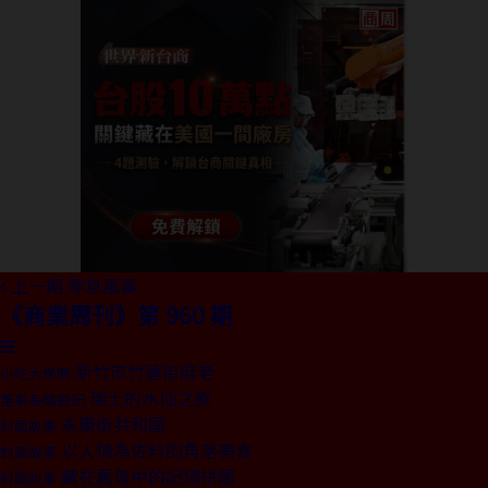
上一期
零息風暴
《商業周刊》第 960 期
新竹市竹蓮街麻老
小吃大學問
瑞士的水仙之旅
董事長嬉遊記
永康街共和國
封面故事
以人情為佐料的角落美食
封面故事
藏在舊貨中的記憶拼圖
封面故事