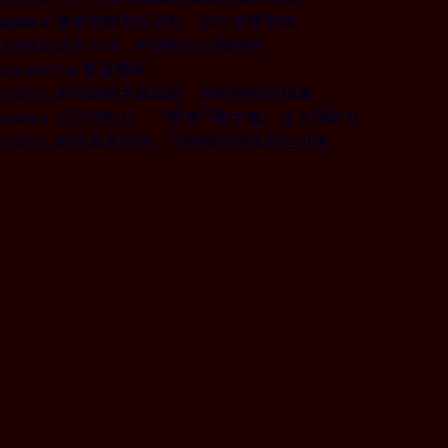
黃金首飾及投資熱 推升金價登峰
關鍵數字
吸金大法 中國制台必勝絕招
大陸焦點
緊要關頭
英文無所不談
柔性威權主義興起 政府管起家務事
經濟學人
公司派剋星 「股東行動主義」正入侵歐洲
經濟學人
電信業求綜效 大規模合併非最佳出路
經濟學人