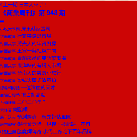
上一期
日本人來了！
《商業周刊》第 948 期
屏東蔡家壽司
小吃大學問
行家帶路逛市場
封面故事
蔣夫人的年貨廚房
封面故事
王宣一與紅燒牛肉
封面故事
賣舶來品的雙語菜市場
封面故事
東洋味的有錢人市場
封面故事
台南人的美食小旅行
封面故事
梁弘與廣式清蒸魚
封面故事
一位冷血的天才
總編輯的話
搶占制高點
商場自慢塾
二○二○年？
石頭評論
鐵胎銀
去梯言
預測經濟 應先評估風險
馬丁沃夫
銀行業登陸 規模、技能缺一不可
房市觀察
膳魔師傳奇 小代工廠吃下百年品牌
特別企劃