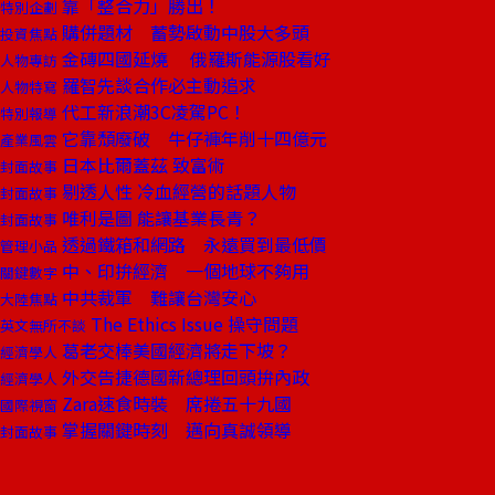
靠「整合力」勝出！
特別企劃
購併題材 蓄勢啟動中股大多頭
投資焦點
金磚四國延燒 俄羅斯能源股看好
人物專訪
羅智先談合作必主動追求
人物特寫
代工新浪潮3C凌駕PC！
特別報導
它靠頹廢破 牛仔褲年削十四億元
產業風雲
日本比爾蓋茲 致富術
封面故事
剔透人性 冷血經營的話題人物
封面故事
唯利是圖 能讓基業長青？
封面故事
透過鐵箱和網路 永遠買到最低價
管理小品
中、印拚經濟 一個地球不夠用
關鍵數字
中共裁軍 難讓台灣安心
大陸焦點
The Ethics Issue 操守問題
英文無所不談
葛老交棒美國經濟將走下坡？
經濟學人
外交告捷德國新總理回頭拚內政
經濟學人
Zara速食時裝 席捲五十九國
國際視窗
掌握關鍵時刻 邁向真誠領導
封面故事