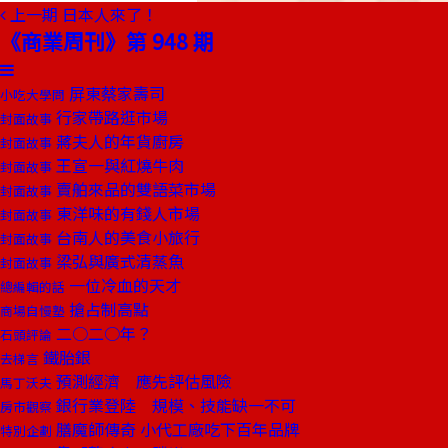
上一期
日本人來了！
《商業周刊》第 948 期
屏東蔡家壽司
小吃大學問
行家帶路逛市場
封面故事
蔣夫人的年貨廚房
封面故事
王宣一與紅燒牛肉
封面故事
賣舶來品的雙語菜市場
封面故事
東洋味的有錢人市場
封面故事
台南人的美食小旅行
封面故事
梁弘與廣式清蒸魚
封面故事
一位冷血的天才
總編輯的話
搶占制高點
商場自慢塾
二○二○年？
石頭評論
鐵胎銀
去梯言
預測經濟 應先評估風險
馬丁沃夫
銀行業登陸 規模、技能缺一不可
房市觀察
膳魔師傳奇 小代工廠吃下百年品牌
特別企劃