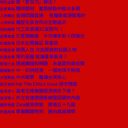
靠「整合力」勝出！
特別企劃
購併題材 蓄勢啟動中股大多頭
投資焦點
金磚四國延燒 俄羅斯能源股看好
人物專訪
羅智先談合作必主動追求
人物特寫
代工新浪潮3C凌駕PC！
特別報導
它靠頹廢破 牛仔褲年削十四億元
產業風雲
日本比爾蓋茲 致富術
封面故事
剔透人性 冷血經營的話題人物
封面故事
唯利是圖 能讓基業長青？
封面故事
透過鐵箱和網路 永遠買到最低價
管理小品
中、印拚經濟 一個地球不夠用
關鍵數字
中共裁軍 難讓台灣安心
大陸焦點
The Ethics Issue 操守問題
英文無所不談
葛老交棒美國經濟將走下坡？
經濟學人
外交告捷德國新總理回頭拚內政
經濟學人
Zara速食時裝 席捲五十九國
國際視窗
掌握關鍵時刻 邁向真誠領導
封面故事