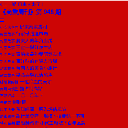
上一期
日本人來了！
《商業周刊》第 948 期
屏東蔡家壽司
小吃大學問
行家帶路逛市場
封面故事
蔣夫人的年貨廚房
封面故事
王宣一與紅燒牛肉
封面故事
賣舶來品的雙語菜市場
封面故事
東洋味的有錢人市場
封面故事
台南人的美食小旅行
封面故事
梁弘與廣式清蒸魚
封面故事
一位冷血的天才
總編輯的話
搶占制高點
商場自慢塾
二○二○年？
石頭評論
鐵胎銀
去梯言
預測經濟 應先評估風險
馬丁沃夫
銀行業登陸 規模、技能缺一不可
房市觀察
膳魔師傳奇 小代工廠吃下百年品牌
特別企劃