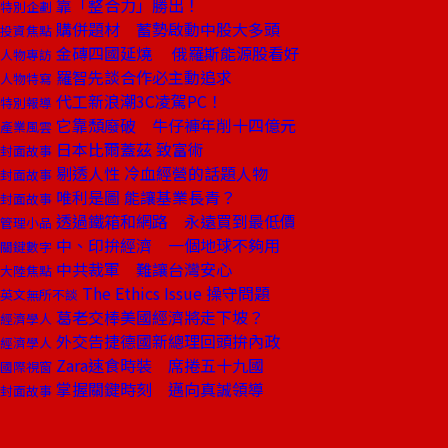
靠「整合力」勝出！
特別企劃
購併題材 蓄勢啟動中股大多頭
投資焦點
金磚四國延燒 俄羅斯能源股看好
人物專訪
羅智先談合作必主動追求
人物特寫
代工新浪潮3C凌駕PC！
特別報導
它靠頹廢破 牛仔褲年削十四億元
產業風雲
日本比爾蓋茲 致富術
封面故事
剔透人性 冷血經營的話題人物
封面故事
唯利是圖 能讓基業長青？
封面故事
透過鐵箱和網路 永遠買到最低價
管理小品
中、印拚經濟 一個地球不夠用
關鍵數字
中共裁軍 難讓台灣安心
大陸焦點
The Ethics Issue 操守問題
英文無所不談
葛老交棒美國經濟將走下坡？
經濟學人
外交告捷德國新總理回頭拚內政
經濟學人
Zara速食時裝 席捲五十九國
國際視窗
掌握關鍵時刻 邁向真誠領導
封面故事