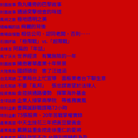
魚丸攤旁的巴黎故事
封面故事
通過突擊檢查的味道
封面故事
極地透明之美
風尚之旅
絢麗的背後
總編輯的話
相信公司、認同老闆，否則……
商場自慢塾
「極限戰」vs.「超限戰」
石頭評論
阿扁的「年話」
去梯言
世界經濟 有驚無險的一年
馬丁沃夫
擁抱奢華產業十年榮景
封面故事
國師頭銜 害了汪道涵
大陸焦點
工業局台上忙宣導 面板業者台下聊生意
台北耳語
不要「亂邦」 張忠謀寄望於法律人
台北耳語
金控挾通路優勢 揮軍海外基金
投資焦點
企業人接掌商學院 帶進務實風
全球話題
曹興誠辭職謀略72小時
特別企劃
75張股票、20年苦戰掌權實錄
特別企劃
中天生技花三年把黃豆變黃金
產業風雲
戴勝益重金挖走徐重仁的愛將
產業風雲
補貼政策不改 台糖別想轉虧為盈
產業風雲