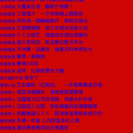
大膽吳志偉 翻新竹商銀！
人物特寫
三個鬼才 一夕改寫線上遊戲史
科技風雲
飛利浦一個轉帳動作 節稅百億元
科技風雲
它避開競價 連三年營收成長七成
科技風雲
ＰＣＢ股王 精算成本擠出高獲利
科技風雲
盛大走險招 壓注數位整合平台
科技風雲
不收費、沒廣告 維基百科神奇壯大
科技風雲
奢華，最賺錢
封面故事
奢華100年
封面故事
品牌 比總統更有力量
封面故事
懷孕了
英文無所不談
王永慶的「紅衛兵」 一年幫集團省百億
管理小品
南亞海嘯週年 重建進度聲聲慢
經濟學人
法國電力公司改革路 內憂大於外患
經濟學人
污點證人出現 安能案審判前爆震撼彈
經濟學人
挑戰美國ＧＰＳ 歐洲衛星導航系統升空
經濟學人
多讀一年書 人均財富多近三萬
國際視窗
讓消費者覺得自己像贏家
商周書摘