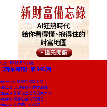
上一期
傾聽的力量
《商業周刊》第 946 期
歸綏街粥飯小菜
小吃大學問
反璞歸真的義式原味
封面故事
影響元首安全的家常味
封面故事
沉澱心靈的烏龍香
封面故事
大老闆 小秘店
封面故事