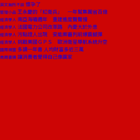
懷孕了
英文無所不談
王永慶的「紅衛兵」 一年幫集團省百億
管理小品
南亞海嘯週年 重建進度聲聲慢
經濟學人
法國電力公司改革路 內憂大於外患
經濟學人
污點證人出現 安能案審判前爆震撼彈
經濟學人
挑戰美國ＧＰＳ 歐洲衛星導航系統升空
經濟學人
多讀一年書 人均財富多近三萬
國際視窗
讓消費者覺得自己像贏家
商周書摘