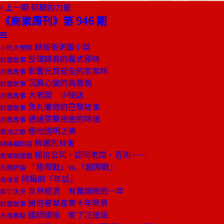
上一期
傾聽的力量
《商業周刊》第 946 期
歸綏街粥飯小菜
小吃大學問
反璞歸真的義式原味
封面故事
影響元首安全的家常味
封面故事
沉澱心靈的烏龍香
封面故事
大老闆 小秘店
封面故事
魚丸攤旁的巴黎故事
封面故事
通過突擊檢查的味道
封面故事
極地透明之美
風尚之旅
絢麗的背後
總編輯的話
相信公司、認同老闆，否則……
商場自慢塾
「極限戰」vs.「超限戰」
石頭評論
阿扁的「年話」
去梯言
世界經濟 有驚無險的一年
馬丁沃夫
擁抱奢華產業十年榮景
封面故事
國師頭銜 害了汪道涵
大陸焦點