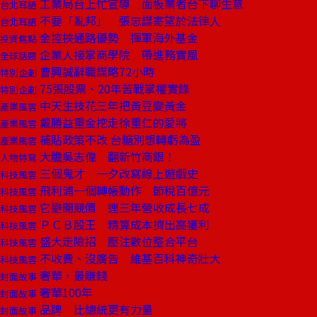
工業局台上忙宣導 面板業者台下聊生意
台北耳語
不要「亂邦」 張忠謀寄望於法律人
台北耳語
金控挾通路優勢 揮軍海外基金
投資焦點
企業人接掌商學院 帶進務實風
全球話題
曹興誠辭職謀略72小時
特別企劃
75張股票、20年苦戰掌權實錄
特別企劃
中天生技花三年把黃豆變黃金
產業風雲
戴勝益重金挖走徐重仁的愛將
產業風雲
補貼政策不改 台糖別想轉虧為盈
產業風雲
大膽吳志偉 翻新竹商銀！
人物特寫
三個鬼才 一夕改寫線上遊戲史
科技風雲
飛利浦一個轉帳動作 節稅百億元
科技風雲
它避開競價 連三年營收成長七成
科技風雲
ＰＣＢ股王 精算成本擠出高獲利
科技風雲
盛大走險招 壓注數位整合平台
科技風雲
不收費、沒廣告 維基百科神奇壯大
科技風雲
奢華，最賺錢
封面故事
奢華100年
封面故事
品牌 比總統更有力量
封面故事