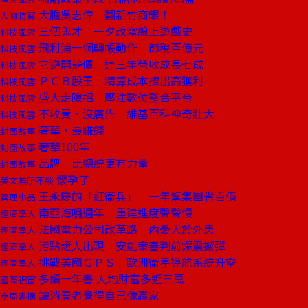
大膽吳志偉 翻新竹商銀！
人物特寫
三個鬼才 一夕改寫線上遊戲史
科技風雲
飛利浦一個轉帳動作 節稅百億元
科技風雲
它避開競價 連三年營收成長七成
科技風雲
ＰＣＢ股王 精算成本擠出高獲利
科技風雲
盛大走險招 壓注數位整合平台
科技風雲
不收費、沒廣告 維基百科神奇壯大
科技風雲
奢華，最賺錢
封面故事
奢華100年
封面故事
品牌 比總統更有力量
封面故事
懷孕了
英文無所不談
王永慶的「紅衛兵」 一年幫集團省百億
管理小品
南亞海嘯週年 重建進度聲聲慢
經濟學人
法國電力公司改革路 內憂大於外患
經濟學人
污點證人出現 安能案審判前爆震撼彈
經濟學人
挑戰美國ＧＰＳ 歐洲衛星導航系統升空
經濟學人
多讀一年書 人均財富多近三萬
國際視窗
讓消費者覺得自己像贏家
商周書摘