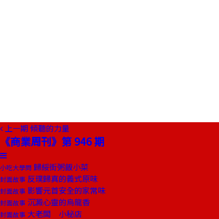
上一期
傾聽的力量
《商業周刊》第 946 期
歸綏街粥飯小菜
小吃大學問
反璞歸真的義式原味
封面故事
影響元首安全的家常味
封面故事
沉澱心靈的烏龍香
封面故事
大老闆 小秘店
封面故事