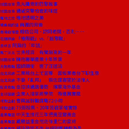
魚丸攤旁的巴黎故事
封面故事
通過突擊檢查的味道
封面故事
極地透明之美
風尚之旅
絢麗的背後
總編輯的話
相信公司、認同老闆，否則……
商場自慢塾
「極限戰」vs.「超限戰」
石頭評論
阿扁的「年話」
去梯言
世界經濟 有驚無險的一年
馬丁沃夫
擁抱奢華產業十年榮景
封面故事
國師頭銜 害了汪道涵
大陸焦點
工業局台上忙宣導 面板業者台下聊生意
台北耳語
不要「亂邦」 張忠謀寄望於法律人
台北耳語
金控挾通路優勢 揮軍海外基金
投資焦點
企業人接掌商學院 帶進務實風
全球話題
曹興誠辭職謀略72小時
特別企劃
75張股票、20年苦戰掌權實錄
特別企劃
中天生技花三年把黃豆變黃金
產業風雲
戴勝益重金挖走徐重仁的愛將
產業風雲
補貼政策不改 台糖別想轉虧為盈
產業風雲