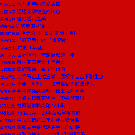
魚丸攤旁的巴黎故事
封面故事
通過突擊檢查的味道
封面故事
極地透明之美
風尚之旅
絢麗的背後
總編輯的話
相信公司、認同老闆，否則……
商場自慢塾
「極限戰」vs.「超限戰」
石頭評論
阿扁的「年話」
去梯言
世界經濟 有驚無險的一年
馬丁沃夫
擁抱奢華產業十年榮景
封面故事
國師頭銜 害了汪道涵
大陸焦點
工業局台上忙宣導 面板業者台下聊生意
台北耳語
不要「亂邦」 張忠謀寄望於法律人
台北耳語
金控挾通路優勢 揮軍海外基金
投資焦點
企業人接掌商學院 帶進務實風
全球話題
曹興誠辭職謀略72小時
特別企劃
75張股票、20年苦戰掌權實錄
特別企劃
中天生技花三年把黃豆變黃金
產業風雲
戴勝益重金挖走徐重仁的愛將
產業風雲
補貼政策不改 台糖別想轉虧為盈
產業風雲