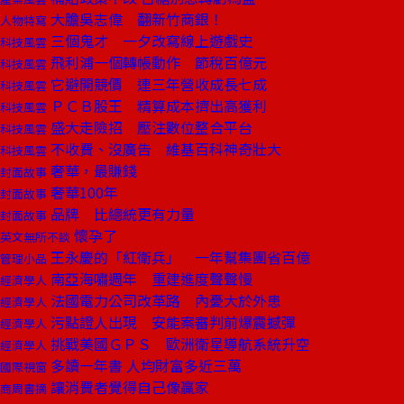
大膽吳志偉 翻新竹商銀！
人物特寫
三個鬼才 一夕改寫線上遊戲史
科技風雲
飛利浦一個轉帳動作 節稅百億元
科技風雲
它避開競價 連三年營收成長七成
科技風雲
ＰＣＢ股王 精算成本擠出高獲利
科技風雲
盛大走險招 壓注數位整合平台
科技風雲
不收費、沒廣告 維基百科神奇壯大
科技風雲
奢華，最賺錢
封面故事
奢華100年
封面故事
品牌 比總統更有力量
封面故事
懷孕了
英文無所不談
王永慶的「紅衛兵」 一年幫集團省百億
管理小品
南亞海嘯週年 重建進度聲聲慢
經濟學人
法國電力公司改革路 內憂大於外患
經濟學人
污點證人出現 安能案審判前爆震撼彈
經濟學人
挑戰美國ＧＰＳ 歐洲衛星導航系統升空
經濟學人
多讀一年書 人均財富多近三萬
國際視窗
讓消費者覺得自己像贏家
商周書摘