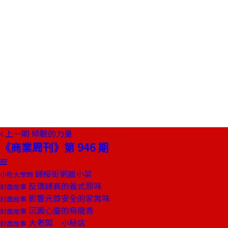
上一期
傾聽的力量
《商業周刊》第 946 期
歸綏街粥飯小菜
小吃大學問
反璞歸真的義式原味
封面故事
影響元首安全的家常味
封面故事
沉澱心靈的烏龍香
封面故事
大老闆 小秘店
封面故事