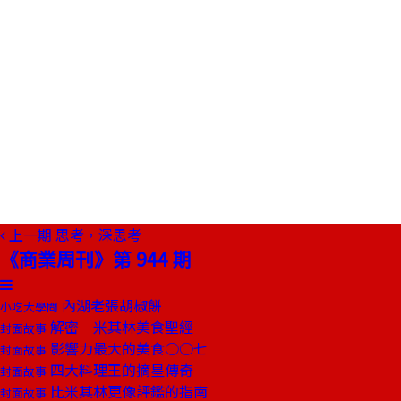
上一期
思考，深思考
《商業周刊》第 944 期
內湖老張胡椒餅
小吃大學問
解密 米其林美食聖經
封面故事
影響力最大的美食○○七
封面故事
四大料理王的摘星傳奇
封面故事
比米其林更像評鑑的指南
封面故事