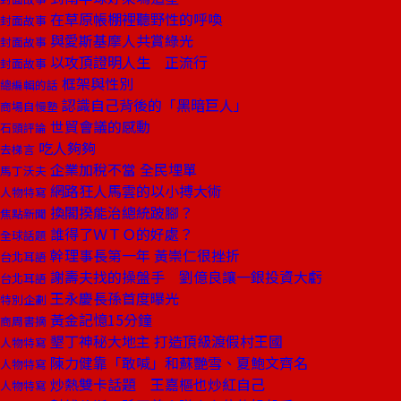
在草原帳棚裡聽野性的呼喚
封面故事
與愛斯基摩人共賞綠光
封面故事
以攻頂證明人生 正流行
封面故事
框架與性別
總編輯的話
認識自己背後的「黑暗巨人」
商場自慢塾
世貿會議的感動
石頭評論
吃人夠夠
去梯言
企業加稅不當 全民埋單
馬丁沃夫
網路狂人馬雲的以小搏大術
人物特寫
換閣揆能治總統跛腳？
焦點新聞
誰得了ＷＴＯ的好處？
全球話題
幹理事長第一年 黃崇仁很挫折
台北耳語
謝壽夫找的操盤手 劉億良讓一銀投資大虧
台北耳語
王永慶長孫首度曝光
特別企劃
黃金記憶15分鐘
商周書摘
墾丁神秘大地主 打造頂級渡假村王國
人物特寫
陳力健靠「敢喊」和蘇艷雪、夏鮑文齊名
人物特寫
炒熱雙卡話題 王嘉樞也炒紅自己
人物特寫