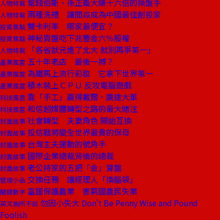
幫錢伯斯、孫正義大賺十六倍的操盤手
人物特寫
兩種洗禮 讓閻焱成為中國最佳創投家
人物特寫
雙卡利率 哪家最便宜？
投資焦點
神秘買盤吃下兆豐金六％股權
投資焦點
「各省狀元進了北大 就別再爭第一」
人物特寫
五十年老店 最後一搏？
產業風雲
為鐵馬上流行彩妝 它拿下世界第一
產業風雲
積木裝上ＣＰＵ 反攻電腦遊戲
產業風雲
靠「手工」贏得戴爾、廣達大單
科技風雲
和信超媒體轉型之路的最大賭注
科技風雲
社會轉型 夫妻角色 開始互換
封面故事
投信戰將變全世界最貴的保母
封面故事
台灣主夫運動的號角手
封面故事
國際企業總裁背後的總裁
封面故事
老公持家的五把「金」算盤
封面故事
交換任務 讓經理人「換腦袋」
管理小品
富國保護農業 害窮國農民失業
關鍵數字
勿因小失大 Don't Be Penny Wise and Pound
英文無所不談
Foolish