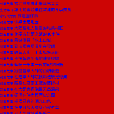
當混搭風颳走米其林星星
封面故事
讓比爾蓋茲飛往歐洲的冬季美食
生活專刊
雙連圓仔湯
小吃大學問
快樂出走地圖
封面故事
大陸當地人最愛的唯美村莊
封面故事
偷窺古建築之謎的48小時
封面故事
乘遊艇賞「水上山城」
封面故事
到法國古堡漫步在雲端
封面故事
跟著大廚 上市場學烹飪
封面故事
不按牌理出牌的味覺經驗
封面故事
傾聽一千零一夜的輕聲細語
封面故事
跟隨音樂大師的曲調漫遊
封面故事
在建築大師競技場體驗足球瘋
封面故事
藏身在廢棄工廠的藝術村
封面故事
在大都會裡泡最天然溫泉
封面故事
擺盪在時尚與歷史之間
封面故事
戒備區旁的湖光山色
封面故事
在生日那天讓身心靈昇華
封面故事
到南半球好萊塢追星
封面故事