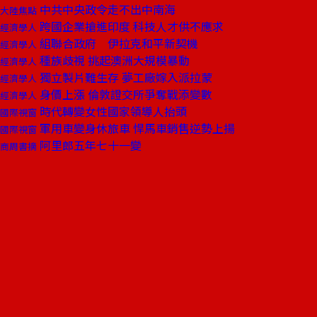
中共中央政令走不出中南海
大陸焦點
跨國企業搶進印度 科技人才供不應求
經濟學人
組聯合政府 伊拉克和平新契機
經濟學人
種族歧視 挑起澳洲大規模暴動
經濟學人
獨立製片難生存 夢工廠嫁入派拉蒙
經濟學人
身價上漲 倫敦證交所爭奪戰添變數
經濟學人
時代轉變女性國家領導人抬頭
國際視窗
軍用車變身休旅車 悍馬車銷售逆勢上揚
國際視窗
阿里郎五年七十一變
商周書摘