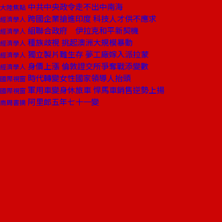
中共中央政令走不出中南海
大陸焦點
跨國企業搶進印度 科技人才供不應求
經濟學人
組聯合政府 伊拉克和平新契機
經濟學人
種族歧視 挑起澳洲大規模暴動
經濟學人
獨立製片難生存 夢工廠嫁入派拉蒙
經濟學人
身價上漲 倫敦證交所爭奪戰添變數
經濟學人
時代轉變女性國家領導人抬頭
國際視窗
軍用車變身休旅車 悍馬車銷售逆勢上揚
國際視窗
阿里郎五年七十一變
商周書摘