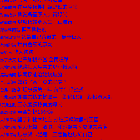
在草原帳棚裡聽野性的呼喚
封面故事
與愛斯基摩人共賞綠光
封面故事
以攻頂證明人生 正流行
封面故事
框架與性別
總編輯的話
認識自己背後的「黑暗巨人」
商場自慢塾
世貿會議的感動
石頭評論
吃人夠夠
去梯言
企業加稅不當 全民埋單
馬丁沃夫
網路狂人馬雲的以小搏大術
人物特寫
換閣揆能治總統跛腳？
焦點新聞
誰得了ＷＴＯ的好處？
全球話題
幹理事長第一年 黃崇仁很挫折
台北耳語
謝壽夫找的操盤手 劉億良讓一銀投資大虧
台北耳語
王永慶長孫首度曝光
特別企劃
黃金記憶15分鐘
商周書摘
墾丁神秘大地主 打造頂級渡假村王國
人物特寫
陳力健靠「敢喊」和蘇艷雪、夏鮑文齊名
人物特寫
炒熱雙卡話題 王嘉樞也炒紅自己
人物特寫