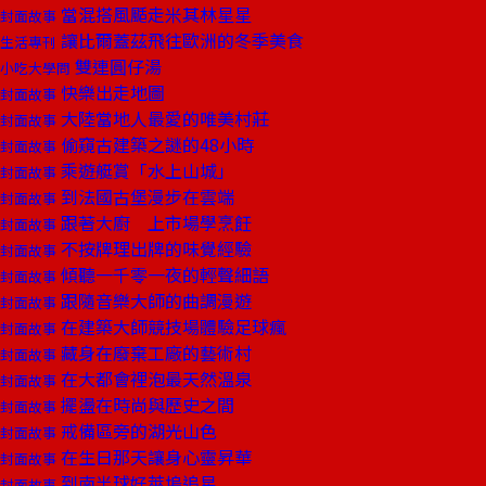
當混搭風颳走米其林星星
封面故事
讓比爾蓋茲飛往歐洲的冬季美食
生活專刊
雙連圓仔湯
小吃大學問
快樂出走地圖
封面故事
大陸當地人最愛的唯美村莊
封面故事
偷窺古建築之謎的48小時
封面故事
乘遊艇賞「水上山城」
封面故事
到法國古堡漫步在雲端
封面故事
跟著大廚 上市場學烹飪
封面故事
不按牌理出牌的味覺經驗
封面故事
傾聽一千零一夜的輕聲細語
封面故事
跟隨音樂大師的曲調漫遊
封面故事
在建築大師競技場體驗足球瘋
封面故事
藏身在廢棄工廠的藝術村
封面故事
在大都會裡泡最天然溫泉
封面故事
擺盪在時尚與歷史之間
封面故事
戒備區旁的湖光山色
封面故事
在生日那天讓身心靈昇華
封面故事
到南半球好萊塢追星
封面故事