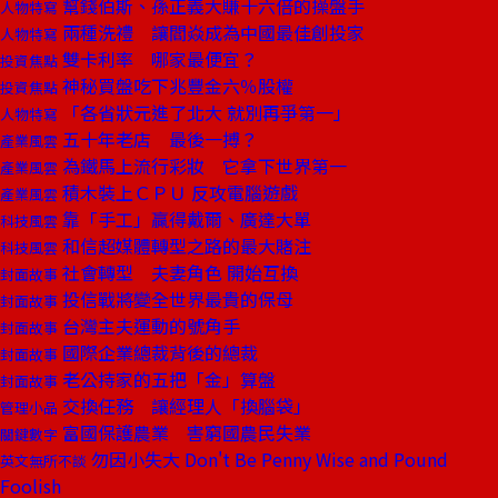
幫錢伯斯、孫正義大賺十六倍的操盤手
人物特寫
兩種洗禮 讓閻焱成為中國最佳創投家
人物特寫
雙卡利率 哪家最便宜？
投資焦點
神秘買盤吃下兆豐金六％股權
投資焦點
「各省狀元進了北大 就別再爭第一」
人物特寫
五十年老店 最後一搏？
產業風雲
為鐵馬上流行彩妝 它拿下世界第一
產業風雲
積木裝上ＣＰＵ 反攻電腦遊戲
產業風雲
靠「手工」贏得戴爾、廣達大單
科技風雲
和信超媒體轉型之路的最大賭注
科技風雲
社會轉型 夫妻角色 開始互換
封面故事
投信戰將變全世界最貴的保母
封面故事
台灣主夫運動的號角手
封面故事
國際企業總裁背後的總裁
封面故事
老公持家的五把「金」算盤
封面故事
交換任務 讓經理人「換腦袋」
管理小品
富國保護農業 害窮國農民失業
關鍵數字
勿因小失大 Don't Be Penny Wise and Pound
英文無所不談
Foolish