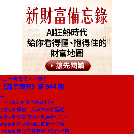
上一期
思考，深思考
《商業周刊》第 944 期
內湖老張胡椒餅
小吃大學問
解密 米其林美食聖經
封面故事
影響力最大的美食○○七
封面故事
四大料理王的摘星傳奇
封面故事
比米其林更像評鑑的指南
封面故事