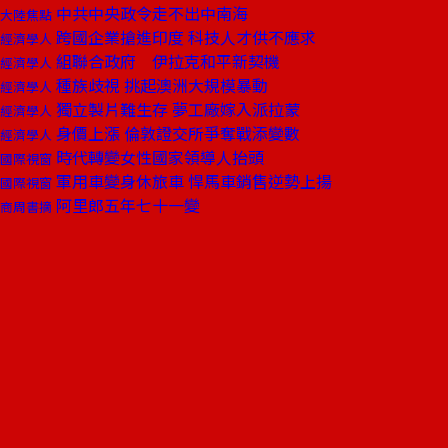
中共中央政令走不出中南海
大陸焦點
跨國企業搶進印度 科技人才供不應求
經濟學人
組聯合政府 伊拉克和平新契機
經濟學人
種族歧視 挑起澳洲大規模暴動
經濟學人
獨立製片難生存 夢工廠嫁入派拉蒙
經濟學人
身價上漲 倫敦證交所爭奪戰添變數
經濟學人
時代轉變女性國家領導人抬頭
國際視窗
軍用車變身休旅車 悍馬車銷售逆勢上揚
國際視窗
阿里郎五年七十一變
商周書摘