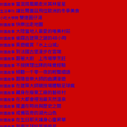
當混搭風颳走米其林星星
封面故事
讓比爾蓋茲飛往歐洲的冬季美食
生活專刊
雙連圓仔湯
小吃大學問
快樂出走地圖
封面故事
大陸當地人最愛的唯美村莊
封面故事
偷窺古建築之謎的48小時
封面故事
乘遊艇賞「水上山城」
封面故事
到法國古堡漫步在雲端
封面故事
跟著大廚 上市場學烹飪
封面故事
不按牌理出牌的味覺經驗
封面故事
傾聽一千零一夜的輕聲細語
封面故事
跟隨音樂大師的曲調漫遊
封面故事
在建築大師競技場體驗足球瘋
封面故事
藏身在廢棄工廠的藝術村
封面故事
在大都會裡泡最天然溫泉
封面故事
擺盪在時尚與歷史之間
封面故事
戒備區旁的湖光山色
封面故事
在生日那天讓身心靈昇華
封面故事
到南半球好萊塢追星
封面故事