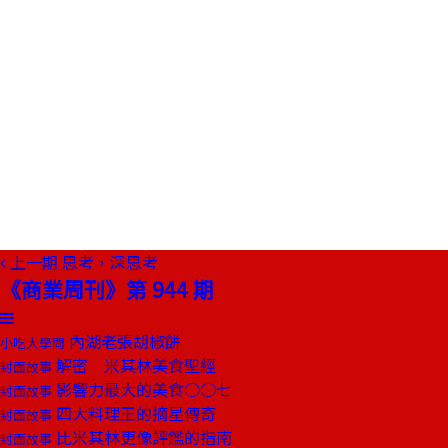
上一期
思考，深思考
《商業周刊》第 944 期
內湖老張胡椒餅
小吃大學問
解密 米其林美食聖經
封面故事
影響力最大的美食○○七
封面故事
四大料理王的摘星傳奇
封面故事
比米其林更像評鑑的指南
封面故事