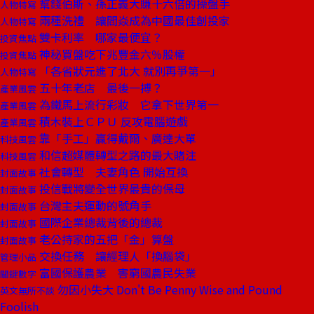
幫錢伯斯、孫正義大賺十六倍的操盤手
人物特寫
兩種洗禮 讓閻焱成為中國最佳創投家
人物特寫
雙卡利率 哪家最便宜？
投資焦點
神秘買盤吃下兆豐金六％股權
投資焦點
「各省狀元進了北大 就別再爭第一」
人物特寫
五十年老店 最後一搏？
產業風雲
為鐵馬上流行彩妝 它拿下世界第一
產業風雲
積木裝上ＣＰＵ 反攻電腦遊戲
產業風雲
靠「手工」贏得戴爾、廣達大單
科技風雲
和信超媒體轉型之路的最大賭注
科技風雲
社會轉型 夫妻角色 開始互換
封面故事
投信戰將變全世界最貴的保母
封面故事
台灣主夫運動的號角手
封面故事
國際企業總裁背後的總裁
封面故事
老公持家的五把「金」算盤
封面故事
交換任務 讓經理人「換腦袋」
管理小品
富國保護農業 害窮國農民失業
關鍵數字
勿因小失大 Don't Be Penny Wise and Pound
英文無所不談
Foolish