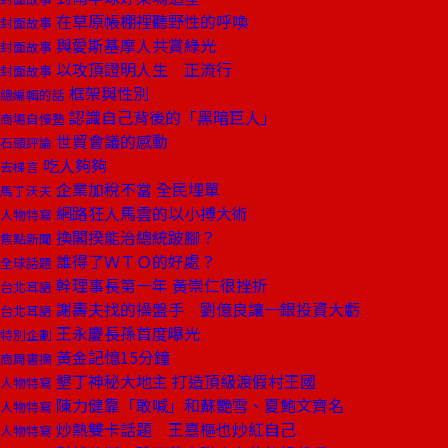
在草原帳棚裡聽野性的呼喚
封面故事
與愛斯基摩人共賞綠光
封面故事
以攻頂證明人生 正流行
封面故事
框架與性別
總編輯的話
認識自己背後的「黑暗巨人」
商場自慢塾
世貿會議的感動
石頭評論
吃人夠夠
去梯言
企業加稅不當 全民埋單
馬丁沃夫
網路狂人馬雲的以小搏大術
人物特寫
換閣揆能治總統跛腳？
焦點新聞
誰得了ＷＴＯ的好處？
全球話題
幹理事長第一年 黃崇仁很挫折
台北耳語
謝壽夫找的操盤手 劉億良讓一銀投資大虧
台北耳語
王永慶長孫首度曝光
特別企劃
黃金記憶15分鐘
商周書摘
墾丁神秘大地主 打造頂級渡假村王國
人物特寫
陳力健靠「敢喊」和蘇艷雪、夏鮑文齊名
人物特寫
炒熱雙卡話題 王嘉樞也炒紅自己
人物特寫