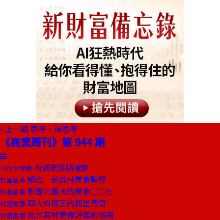
上一期
思考，深思考
《商業周刊》第 944 期
內湖老張胡椒餅
小吃大學問
解密 米其林美食聖經
封面故事
影響力最大的美食○○七
封面故事
四大料理王的摘星傳奇
封面故事
比米其林更像評鑑的指南
封面故事