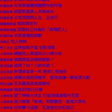
在草原帳棚裡聽野性的呼喚
封面故事
與愛斯基摩人共賞綠光
封面故事
以攻頂證明人生 正流行
封面故事
框架與性別
總編輯的話
認識自己背後的「黑暗巨人」
商場自慢塾
世貿會議的感動
石頭評論
吃人夠夠
去梯言
企業加稅不當 全民埋單
馬丁沃夫
網路狂人馬雲的以小搏大術
人物特寫
換閣揆能治總統跛腳？
焦點新聞
誰得了ＷＴＯ的好處？
全球話題
幹理事長第一年 黃崇仁很挫折
台北耳語
謝壽夫找的操盤手 劉億良讓一銀投資大虧
台北耳語
王永慶長孫首度曝光
特別企劃
黃金記憶15分鐘
商周書摘
墾丁神秘大地主 打造頂級渡假村王國
人物特寫
陳力健靠「敢喊」和蘇艷雪、夏鮑文齊名
人物特寫
炒熱雙卡話題 王嘉樞也炒紅自己
人物特寫