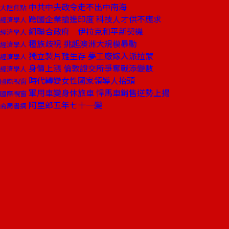
中共中央政令走不出中南海
大陸焦點
跨國企業搶進印度 科技人才供不應求
經濟學人
組聯合政府 伊拉克和平新契機
經濟學人
種族歧視 挑起澳洲大規模暴動
經濟學人
獨立製片難生存 夢工廠嫁入派拉蒙
經濟學人
身價上漲 倫敦證交所爭奪戰添變數
經濟學人
時代轉變女性國家領導人抬頭
國際視窗
軍用車變身休旅車 悍馬車銷售逆勢上揚
國際視窗
阿里郎五年七十一變
商周書摘