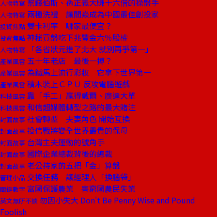
幫錢伯斯、孫正義大賺十六倍的操盤手
人物特寫
兩種洗禮 讓閻焱成為中國最佳創投家
人物特寫
雙卡利率 哪家最便宜？
投資焦點
神秘買盤吃下兆豐金六％股權
投資焦點
「各省狀元進了北大 就別再爭第一」
人物特寫
五十年老店 最後一搏？
產業風雲
為鐵馬上流行彩妝 它拿下世界第一
產業風雲
積木裝上ＣＰＵ 反攻電腦遊戲
產業風雲
靠「手工」贏得戴爾、廣達大單
科技風雲
和信超媒體轉型之路的最大賭注
科技風雲
社會轉型 夫妻角色 開始互換
封面故事
投信戰將變全世界最貴的保母
封面故事
台灣主夫運動的號角手
封面故事
國際企業總裁背後的總裁
封面故事
老公持家的五把「金」算盤
封面故事
交換任務 讓經理人「換腦袋」
管理小品
富國保護農業 害窮國農民失業
關鍵數字
勿因小失大 Don't Be Penny Wise and Pound
英文無所不談
Foolish