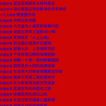
當混搭風颳走米其林星星
封面故事
讓比爾蓋茲飛往歐洲的冬季美食
生活專刊
雙連圓仔湯
小吃大學問
快樂出走地圖
封面故事
大陸當地人最愛的唯美村莊
封面故事
偷窺古建築之謎的48小時
封面故事
乘遊艇賞「水上山城」
封面故事
到法國古堡漫步在雲端
封面故事
跟著大廚 上市場學烹飪
封面故事
不按牌理出牌的味覺經驗
封面故事
傾聽一千零一夜的輕聲細語
封面故事
跟隨音樂大師的曲調漫遊
封面故事
在建築大師競技場體驗足球瘋
封面故事
藏身在廢棄工廠的藝術村
封面故事
在大都會裡泡最天然溫泉
封面故事
擺盪在時尚與歷史之間
封面故事
戒備區旁的湖光山色
封面故事
在生日那天讓身心靈昇華
封面故事
到南半球好萊塢追星
封面故事