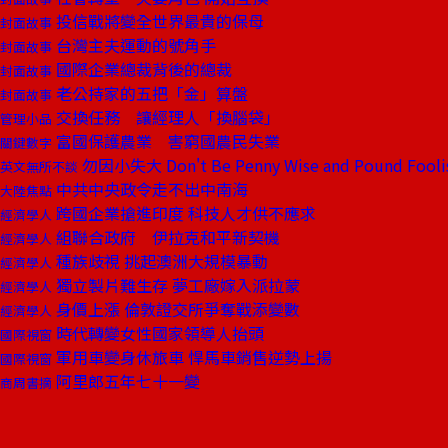
投信戰將變全世界最貴的保母
封面故事
台灣主夫運動的號角手
封面故事
國際企業總裁背後的總裁
封面故事
老公持家的五把「金」算盤
封面故事
交換任務 讓經理人「換腦袋」
管理小品
富國保護農業 害窮國農民失業
關鍵數字
勿因小失大 Don't Be Penny Wise and Pound Fooli
英文無所不談
中共中央政令走不出中南海
大陸焦點
跨國企業搶進印度 科技人才供不應求
經濟學人
組聯合政府 伊拉克和平新契機
經濟學人
種族歧視 挑起澳洲大規模暴動
經濟學人
獨立製片難生存 夢工廠嫁入派拉蒙
經濟學人
身價上漲 倫敦證交所爭奪戰添變數
經濟學人
時代轉變女性國家領導人抬頭
國際視窗
軍用車變身休旅車 悍馬車銷售逆勢上揚
國際視窗
阿里郎五年七十一變
商周書摘