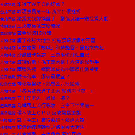
誰得了ＷＴＯ的好處？
全球話題
幹理事長第一年 黃崇仁很挫折
台北耳語
謝壽夫找的操盤手 劉億良讓一銀投資大虧
台北耳語
王永慶長孫首度曝光
特別企劃
黃金記憶15分鐘
商周書摘
墾丁神秘大地主 打造頂級渡假村王國
人物特寫
陳力健靠「敢喊」和蘇艷雪、夏鮑文齊名
人物特寫
炒熱雙卡話題 王嘉樞也炒紅自己
人物特寫
幫錢伯斯、孫正義大賺十六倍的操盤手
人物特寫
兩種洗禮 讓閻焱成為中國最佳創投家
人物特寫
雙卡利率 哪家最便宜？
投資焦點
神秘買盤吃下兆豐金六％股權
投資焦點
「各省狀元進了北大 就別再爭第一」
人物特寫
五十年老店 最後一搏？
產業風雲
為鐵馬上流行彩妝 它拿下世界第一
產業風雲
積木裝上ＣＰＵ 反攻電腦遊戲
產業風雲
靠「手工」贏得戴爾、廣達大單
科技風雲
和信超媒體轉型之路的最大賭注
科技風雲
社會轉型 夫妻角色 開始互換
封面故事