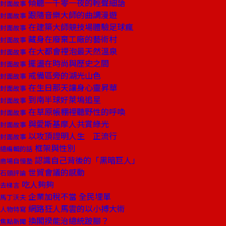
傾聽一千零一夜的輕聲細語
封面故事
跟隨音樂大師的曲調漫遊
封面故事
在建築大師競技場體驗足球瘋
封面故事
藏身在廢棄工廠的藝術村
封面故事
在大都會裡泡最天然溫泉
封面故事
擺盪在時尚與歷史之間
封面故事
戒備區旁的湖光山色
封面故事
在生日那天讓身心靈昇華
封面故事
到南半球好萊塢追星
封面故事
在草原帳棚裡聽野性的呼喚
封面故事
與愛斯基摩人共賞綠光
封面故事
以攻頂證明人生 正流行
封面故事
框架與性別
總編輯的話
認識自己背後的「黑暗巨人」
商場自慢塾
世貿會議的感動
石頭評論
吃人夠夠
去梯言
企業加稅不當 全民埋單
馬丁沃夫
網路狂人馬雲的以小搏大術
人物特寫
換閣揆能治總統跛腳？
焦點新聞