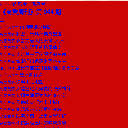
上一期
思考，深思考
《商業周刊》第 944 期
內湖老張胡椒餅
小吃大學問
解密 米其林美食聖經
封面故事
影響力最大的美食○○七
封面故事
四大料理王的摘星傳奇
封面故事
比米其林更像評鑑的指南
封面故事
當混搭風颳走米其林星星
封面故事
讓比爾蓋茲飛往歐洲的冬季美食
生活專刊
雙連圓仔湯
小吃大學問
快樂出走地圖
封面故事
大陸當地人最愛的唯美村莊
封面故事
偷窺古建築之謎的48小時
封面故事
乘遊艇賞「水上山城」
封面故事
到法國古堡漫步在雲端
封面故事
跟著大廚 上市場學烹飪
封面故事
不按牌理出牌的味覺經驗
封面故事