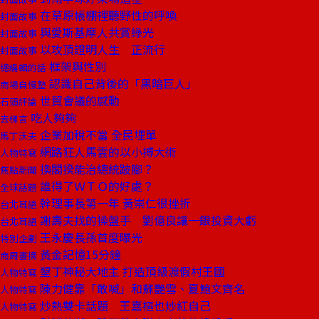
在草原帳棚裡聽野性的呼喚
封面故事
與愛斯基摩人共賞綠光
封面故事
以攻頂證明人生 正流行
封面故事
框架與性別
總編輯的話
認識自己背後的「黑暗巨人」
商場自慢塾
世貿會議的感動
石頭評論
吃人夠夠
去梯言
企業加稅不當 全民埋單
馬丁沃夫
網路狂人馬雲的以小搏大術
人物特寫
換閣揆能治總統跛腳？
焦點新聞
誰得了ＷＴＯ的好處？
全球話題
幹理事長第一年 黃崇仁很挫折
台北耳語
謝壽夫找的操盤手 劉億良讓一銀投資大虧
台北耳語
王永慶長孫首度曝光
特別企劃
黃金記憶15分鐘
商周書摘
墾丁神秘大地主 打造頂級渡假村王國
人物特寫
陳力健靠「敢喊」和蘇艷雪、夏鮑文齊名
人物特寫
炒熱雙卡話題 王嘉樞也炒紅自己
人物特寫