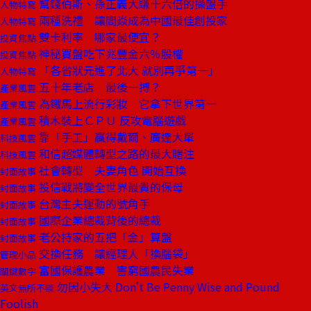
幫錢伯斯、孫正義大賺十六倍的操盤手
人物特寫
兩種洗禮 讓閻焱成為中國最佳創投家
人物特寫
雙卡利率 哪家最便宜？
投資焦點
神秘買盤吃下兆豐金六％股權
投資焦點
「各省狀元進了北大 就別再爭第一」
人物特寫
五十年老店 最後一搏？
產業風雲
為鐵馬上流行彩妝 它拿下世界第一
產業風雲
積木裝上ＣＰＵ 反攻電腦遊戲
產業風雲
靠「手工」贏得戴爾、廣達大單
科技風雲
和信超媒體轉型之路的最大賭注
科技風雲
社會轉型 夫妻角色 開始互換
封面故事
投信戰將變全世界最貴的保母
封面故事
台灣主夫運動的號角手
封面故事
國際企業總裁背後的總裁
封面故事
老公持家的五把「金」算盤
封面故事
交換任務 讓經理人「換腦袋」
管理小品
富國保護農業 害窮國農民失業
關鍵數字
勿因小失大 Don't Be Penny Wise and Pound
英文無所不談
Foolish