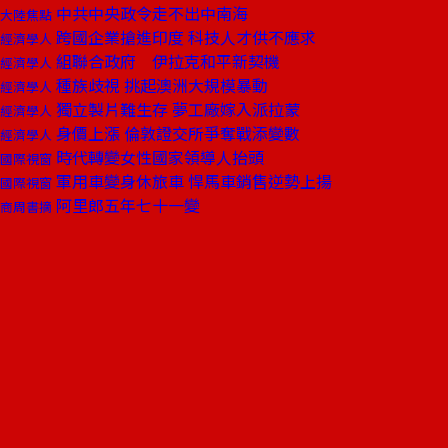
中共中央政令走不出中南海
大陸焦點
跨國企業搶進印度 科技人才供不應求
經濟學人
組聯合政府 伊拉克和平新契機
經濟學人
種族歧視 挑起澳洲大規模暴動
經濟學人
獨立製片難生存 夢工廠嫁入派拉蒙
經濟學人
身價上漲 倫敦證交所爭奪戰添變數
經濟學人
時代轉變女性國家領導人抬頭
國際視窗
軍用車變身休旅車 悍馬車銷售逆勢上揚
國際視窗
阿里郎五年七十一變
商周書摘