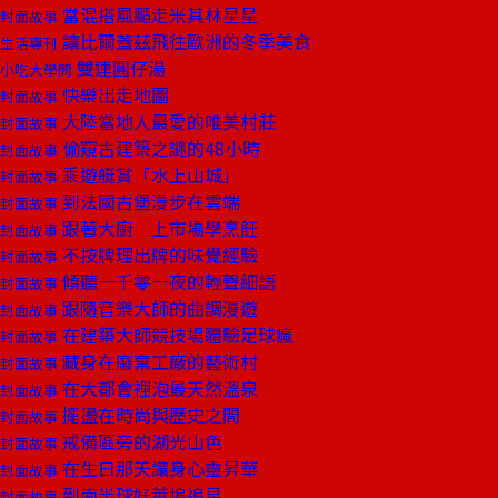
當混搭風颳走米其林星星
封面故事
讓比爾蓋茲飛往歐洲的冬季美食
生活專刊
雙連圓仔湯
小吃大學問
快樂出走地圖
封面故事
大陸當地人最愛的唯美村莊
封面故事
偷窺古建築之謎的48小時
封面故事
乘遊艇賞「水上山城」
封面故事
到法國古堡漫步在雲端
封面故事
跟著大廚 上市場學烹飪
封面故事
不按牌理出牌的味覺經驗
封面故事
傾聽一千零一夜的輕聲細語
封面故事
跟隨音樂大師的曲調漫遊
封面故事
在建築大師競技場體驗足球瘋
封面故事
藏身在廢棄工廠的藝術村
封面故事
在大都會裡泡最天然溫泉
封面故事
擺盪在時尚與歷史之間
封面故事
戒備區旁的湖光山色
封面故事
在生日那天讓身心靈昇華
封面故事
到南半球好萊塢追星
封面故事