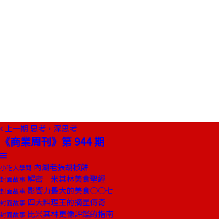
上一期
思考，深思考
《商業周刊》第 944 期
內湖老張胡椒餅
小吃大學問
解密 米其林美食聖經
封面故事
影響力最大的美食○○七
封面故事
四大料理王的摘星傳奇
封面故事
比米其林更像評鑑的指南
封面故事