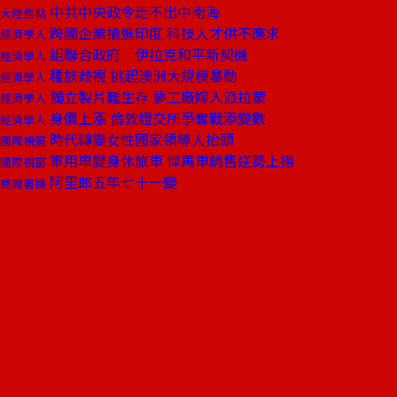
中共中央政令走不出中南海
大陸焦點
跨國企業搶進印度 科技人才供不應求
經濟學人
組聯合政府 伊拉克和平新契機
經濟學人
種族歧視 挑起澳洲大規模暴動
經濟學人
獨立製片難生存 夢工廠嫁入派拉蒙
經濟學人
身價上漲 倫敦證交所爭奪戰添變數
經濟學人
時代轉變女性國家領導人抬頭
國際視窗
軍用車變身休旅車 悍馬車銷售逆勢上揚
國際視窗
阿里郎五年七十一變
商周書摘