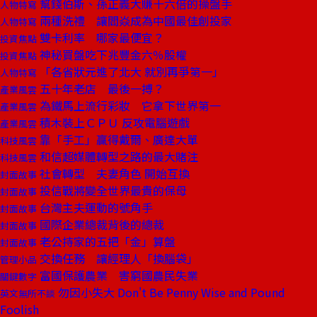
幫錢伯斯、孫正義大賺十六倍的操盤手
人物特寫
兩種洗禮 讓閻焱成為中國最佳創投家
人物特寫
雙卡利率 哪家最便宜？
投資焦點
神秘買盤吃下兆豐金六％股權
投資焦點
「各省狀元進了北大 就別再爭第一」
人物特寫
五十年老店 最後一搏？
產業風雲
為鐵馬上流行彩妝 它拿下世界第一
產業風雲
積木裝上ＣＰＵ 反攻電腦遊戲
產業風雲
靠「手工」贏得戴爾、廣達大單
科技風雲
和信超媒體轉型之路的最大賭注
科技風雲
社會轉型 夫妻角色 開始互換
封面故事
投信戰將變全世界最貴的保母
封面故事
台灣主夫運動的號角手
封面故事
國際企業總裁背後的總裁
封面故事
老公持家的五把「金」算盤
封面故事
交換任務 讓經理人「換腦袋」
管理小品
富國保護農業 害窮國農民失業
關鍵數字
勿因小失大 Don't Be Penny Wise and Pound
英文無所不談
Foolish