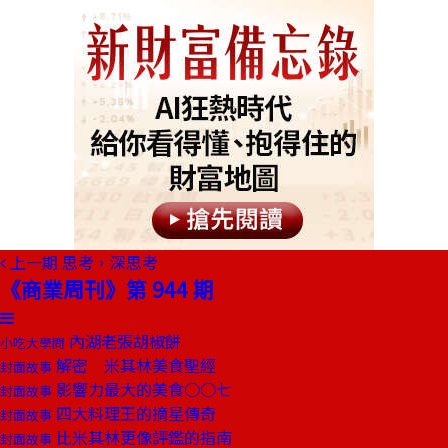
上一期
思考，深思考
《商業周刊》第 944 期
內湖老張胡椒餅
小吃大學問
解密 米其林美食聖經
封面故事
影響力最大的美食○○七
封面故事
四大料理王的摘星傳奇
封面故事
比米其林更像評鑑的指南
封面故事