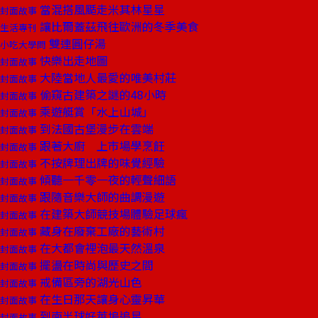
當混搭風颳走米其林星星
封面故事
讓比爾蓋茲飛往歐洲的冬季美食
生活專刊
雙連圓仔湯
小吃大學問
快樂出走地圖
封面故事
大陸當地人最愛的唯美村莊
封面故事
偷窺古建築之謎的48小時
封面故事
乘遊艇賞「水上山城」
封面故事
到法國古堡漫步在雲端
封面故事
跟著大廚 上市場學烹飪
封面故事
不按牌理出牌的味覺經驗
封面故事
傾聽一千零一夜的輕聲細語
封面故事
跟隨音樂大師的曲調漫遊
封面故事
在建築大師競技場體驗足球瘋
封面故事
藏身在廢棄工廠的藝術村
封面故事
在大都會裡泡最天然溫泉
封面故事
擺盪在時尚與歷史之間
封面故事
戒備區旁的湖光山色
封面故事
在生日那天讓身心靈昇華
封面故事
到南半球好萊塢追星
封面故事