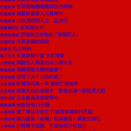
在草原帳棚裡聽野性的呼喚
封面故事
與愛斯基摩人共賞綠光
封面故事
以攻頂證明人生 正流行
封面故事
框架與性別
總編輯的話
認識自己背後的「黑暗巨人」
商場自慢塾
世貿會議的感動
石頭評論
吃人夠夠
去梯言
企業加稅不當 全民埋單
馬丁沃夫
網路狂人馬雲的以小搏大術
人物特寫
換閣揆能治總統跛腳？
焦點新聞
誰得了ＷＴＯ的好處？
全球話題
幹理事長第一年 黃崇仁很挫折
台北耳語
謝壽夫找的操盤手 劉億良讓一銀投資大虧
台北耳語
王永慶長孫首度曝光
特別企劃
黃金記憶15分鐘
商周書摘
墾丁神秘大地主 打造頂級渡假村王國
人物特寫
陳力健靠「敢喊」和蘇艷雪、夏鮑文齊名
人物特寫
炒熱雙卡話題 王嘉樞也炒紅自己
人物特寫