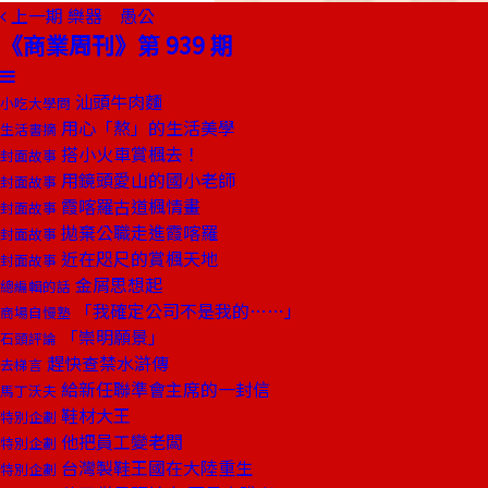
上一期
樂器 愚公
《商業周刊》第 939 期
汕頭牛肉麵
小吃大學問
用心「熬」的生活美學
生活書摘
搭小火車賞楓去！
封面故事
用鏡頭愛山的國小老師
封面故事
霞喀羅古道楓情畫
封面故事
拋棄公職走進霞喀羅
封面故事
近在咫尺的賞楓天地
封面故事
金屑思想起
總編輯的話
「我確定公司不是我的……」
商場自慢塾
「崇明願景」
石頭評論
趕快查禁水滸傳
去梯言
給新任聯準會主席的一封信
馬丁沃夫
鞋材大王
特別企劃
他把員工變老闆
特別企劃
台灣製鞋王國在大陸重生
特別企劃