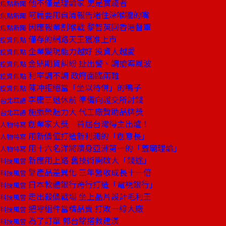
他不僅是理論家 更是實踐者
焦點新聞
阿扁要用自清報告堵住深喉嚨的嘴
焦點新聞
因應報業割喉戰 黎智英回香港督軍
焦點新聞
僅存的網路天王獲准上市
投資焦點
企業變現能力越好 投資人越愛
投資焦點
金鼎期貨糾紛 扯出警、調搶案風波
投資焦點
利率調不調 政府面臨兩難
投資焦點
陳冲拒絕當「坐以待併」的鴨子
投資焦點
李庸三退休前 準備向證交所討錢
台北耳語
施振榮魅力大 代工廠贊助品牌獎
台北耳語
創業家大獎 首屆台灣得主出爐！
人物特寫
用新價值打造新利潤的「創意長」
人物特寫
用十六名洋將躋身亞洲第一的「蓋廟理論」
人物特寫
新應用上路 舊技術開啟大「錢途」
科技風雲
靠產品差異化 三年營收成長十一倍
科技風雲
日本軟體銀行跨行打造「電視銀行」
科技風雲
走出殺價戰場 坐上晶片設計毛利王
科技風雲
把零組件當精品賣 打敗一線大廠
科技風雲
為了訂單 郭台銘搭救建漢
科技風雲