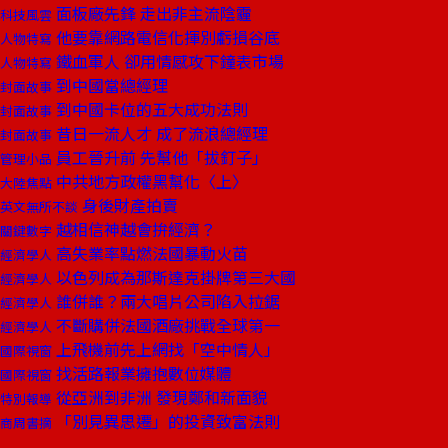
面板廠先鋒 走出非主流陰霾
科技風雲
他要靠網路電信化揮別虧損谷底
人物特寫
鐵血軍人 卻用情感攻下鐘表市場
人物特寫
到中國當總經理
封面故事
到中國卡位的五大成功法則
封面故事
昔日一流人才 成了流浪總經理
封面故事
員工晉升前 先幫他「拔釘子」
管理小品
中共地方政權黑幫化〈上〉
大陸焦點
身後財產拍賣
英文無所不談
越相信神越會拚經濟？
關鍵數字
高失業率點燃法國暴動火苗
經濟學人
以色列成為那斯達克掛牌第三大國
經濟學人
誰併誰？兩大唱片公司陷入拉鋸
經濟學人
不斷購併法國酒廠挑戰全球第一
經濟學人
上飛機前先上網找「空中情人」
國際視窗
找活路報業擁抱數位媒體
國際視窗
從亞洲到非洲 發現鄭和新面貌
特別報導
「別見異思遷」的投資致富法則
商周書摘