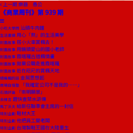
上一期
樂器 愚公
《商業周刊》第 939 期
汕頭牛肉麵
小吃大學問
用心「熬」的生活美學
生活書摘
搭小火車賞楓去！
封面故事
用鏡頭愛山的國小老師
封面故事
霞喀羅古道楓情畫
封面故事
拋棄公職走進霞喀羅
封面故事
近在咫尺的賞楓天地
封面故事
金屑思想起
總編輯的話
「我確定公司不是我的……」
商場自慢塾
「崇明願景」
石頭評論
趕快查禁水滸傳
去梯言
給新任聯準會主席的一封信
馬丁沃夫
鞋材大王
特別企劃
他把員工變老闆
特別企劃
台灣製鞋王國在大陸重生
特別企劃