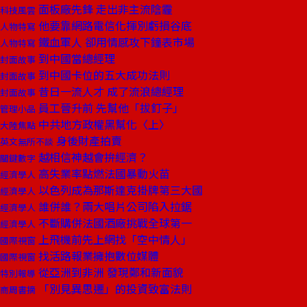
面板廠先鋒 走出非主流陰霾
科技風雲
他要靠網路電信化揮別虧損谷底
人物特寫
鐵血軍人 卻用情感攻下鐘表市場
人物特寫
到中國當總經理
封面故事
到中國卡位的五大成功法則
封面故事
昔日一流人才 成了流浪總經理
封面故事
員工晉升前 先幫他「拔釘子」
管理小品
中共地方政權黑幫化〈上〉
大陸焦點
身後財產拍賣
英文無所不談
越相信神越會拚經濟？
關鍵數字
高失業率點燃法國暴動火苗
經濟學人
以色列成為那斯達克掛牌第三大國
經濟學人
誰併誰？兩大唱片公司陷入拉鋸
經濟學人
不斷購併法國酒廠挑戰全球第一
經濟學人
上飛機前先上網找「空中情人」
國際視窗
找活路報業擁抱數位媒體
國際視窗
從亞洲到非洲 發現鄭和新面貌
特別報導
「別見異思遷」的投資致富法則
商周書摘