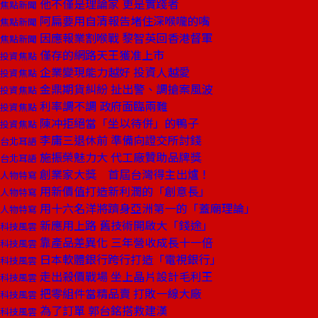
他不僅是理論家 更是實踐者
焦點新聞
阿扁要用自清報告堵住深喉嚨的嘴
焦點新聞
因應報業割喉戰 黎智英回香港督軍
焦點新聞
僅存的網路天王獲准上市
投資焦點
企業變現能力越好 投資人越愛
投資焦點
金鼎期貨糾紛 扯出警、調搶案風波
投資焦點
利率調不調 政府面臨兩難
投資焦點
陳冲拒絕當「坐以待併」的鴨子
投資焦點
李庸三退休前 準備向證交所討錢
台北耳語
施振榮魅力大 代工廠贊助品牌獎
台北耳語
創業家大獎 首屆台灣得主出爐！
人物特寫
用新價值打造新利潤的「創意長」
人物特寫
用十六名洋將躋身亞洲第一的「蓋廟理論」
人物特寫
新應用上路 舊技術開啟大「錢途」
科技風雲
靠產品差異化 三年營收成長十一倍
科技風雲
日本軟體銀行跨行打造「電視銀行」
科技風雲
走出殺價戰場 坐上晶片設計毛利王
科技風雲
把零組件當精品賣 打敗一線大廠
科技風雲
為了訂單 郭台銘搭救建漢
科技風雲