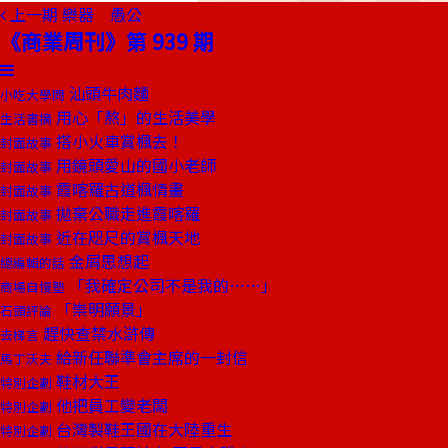
上一期
樂器 愚公
《商業周刊》第 939 期
汕頭牛肉麵
小吃大學問
用心「熬」的生活美學
生活書摘
搭小火車賞楓去！
封面故事
用鏡頭愛山的國小老師
封面故事
霞喀羅古道楓情畫
封面故事
拋棄公職走進霞喀羅
封面故事
近在咫尺的賞楓天地
封面故事
金屑思想起
總編輯的話
「我確定公司不是我的……」
商場自慢塾
「崇明願景」
石頭評論
趕快查禁水滸傳
去梯言
給新任聯準會主席的一封信
馬丁沃夫
鞋材大王
特別企劃
他把員工變老闆
特別企劃
台灣製鞋王國在大陸重生
特別企劃