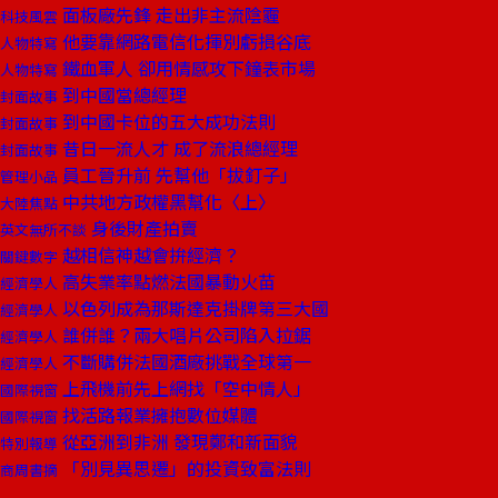
面板廠先鋒 走出非主流陰霾
科技風雲
他要靠網路電信化揮別虧損谷底
人物特寫
鐵血軍人 卻用情感攻下鐘表市場
人物特寫
到中國當總經理
封面故事
到中國卡位的五大成功法則
封面故事
昔日一流人才 成了流浪總經理
封面故事
員工晉升前 先幫他「拔釘子」
管理小品
中共地方政權黑幫化〈上〉
大陸焦點
身後財產拍賣
英文無所不談
越相信神越會拚經濟？
關鍵數字
高失業率點燃法國暴動火苗
經濟學人
以色列成為那斯達克掛牌第三大國
經濟學人
誰併誰？兩大唱片公司陷入拉鋸
經濟學人
不斷購併法國酒廠挑戰全球第一
經濟學人
上飛機前先上網找「空中情人」
國際視窗
找活路報業擁抱數位媒體
國際視窗
從亞洲到非洲 發現鄭和新面貌
特別報導
「別見異思遷」的投資致富法則
商周書摘