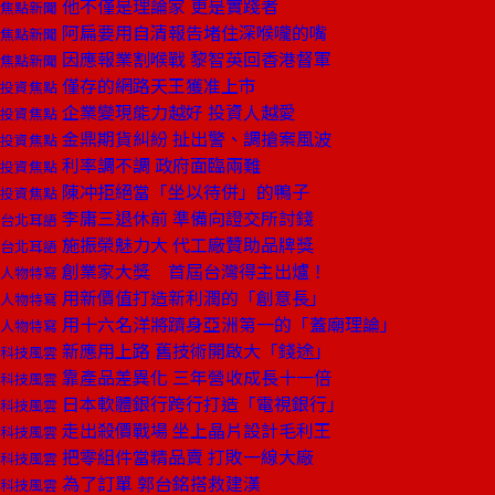
他不僅是理論家 更是實踐者
焦點新聞
阿扁要用自清報告堵住深喉嚨的嘴
焦點新聞
因應報業割喉戰 黎智英回香港督軍
焦點新聞
僅存的網路天王獲准上市
投資焦點
企業變現能力越好 投資人越愛
投資焦點
金鼎期貨糾紛 扯出警、調搶案風波
投資焦點
利率調不調 政府面臨兩難
投資焦點
陳冲拒絕當「坐以待併」的鴨子
投資焦點
李庸三退休前 準備向證交所討錢
台北耳語
施振榮魅力大 代工廠贊助品牌獎
台北耳語
創業家大獎 首屆台灣得主出爐！
人物特寫
用新價值打造新利潤的「創意長」
人物特寫
用十六名洋將躋身亞洲第一的「蓋廟理論」
人物特寫
新應用上路 舊技術開啟大「錢途」
科技風雲
靠產品差異化 三年營收成長十一倍
科技風雲
日本軟體銀行跨行打造「電視銀行」
科技風雲
走出殺價戰場 坐上晶片設計毛利王
科技風雲
把零組件當精品賣 打敗一線大廠
科技風雲
為了訂單 郭台銘搭救建漢
科技風雲