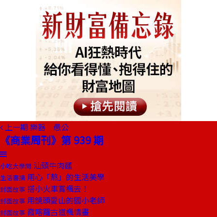
上一期
樂器 愚公
《商業周刊》第 939 期
汕頭牛肉麵
小吃大學問
用心「熬」的生活美學
生活書摘
搭小火車賞楓去！
封面故事
用鏡頭愛山的國小老師
封面故事
霞喀羅古道楓情畫
封面故事