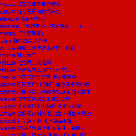
拋棄公職走進霞喀羅
封面故事
近在咫尺的賞楓天地
封面故事
金屑思想起
總編輯的話
「我確定公司不是我的……」
商場自慢塾
「崇明願景」
石頭評論
趕快查禁水滸傳
去梯言
給新任聯準會主席的一封信
馬丁沃夫
鞋材大王
特別企劃
他把員工變老闆
特別企劃
台灣製鞋王國在大陸重生
特別企劃
他不僅是理論家 更是實踐者
焦點新聞
阿扁要用自清報告堵住深喉嚨的嘴
焦點新聞
因應報業割喉戰 黎智英回香港督軍
焦點新聞
僅存的網路天王獲准上市
投資焦點
企業變現能力越好 投資人越愛
投資焦點
金鼎期貨糾紛 扯出警、調搶案風波
投資焦點
利率調不調 政府面臨兩難
投資焦點
陳冲拒絕當「坐以待併」的鴨子
投資焦點
李庸三退休前 準備向證交所討錢
台北耳語