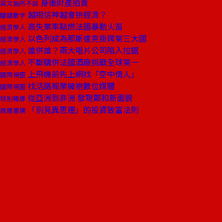
身後財產拍賣
英文無所不談
越相信神越會拚經濟？
關鍵數字
高失業率點燃法國暴動火苗
經濟學人
以色列成為那斯達克掛牌第三大國
經濟學人
誰併誰？兩大唱片公司陷入拉鋸
經濟學人
不斷購併法國酒廠挑戰全球第一
經濟學人
上飛機前先上網找「空中情人」
國際視窗
找活路報業擁抱數位媒體
國際視窗
從亞洲到非洲 發現鄭和新面貌
特別報導
「別見異思遷」的投資致富法則
商周書摘