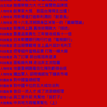
施振榮魅力大 代工廠贊助品牌獎
台北耳語
創業家大獎 首屆台灣得主出爐！
人物特寫
用新價值打造新利潤的「創意長」
人物特寫
用十六名洋將躋身亞洲第一的「蓋廟理論」
人物特寫
新應用上路 舊技術開啟大「錢途」
科技風雲
靠產品差異化 三年營收成長十一倍
科技風雲
日本軟體銀行跨行打造「電視銀行」
科技風雲
走出殺價戰場 坐上晶片設計毛利王
科技風雲
把零組件當精品賣 打敗一線大廠
科技風雲
為了訂單 郭台銘搭救建漢
科技風雲
面板廠先鋒 走出非主流陰霾
科技風雲
他要靠網路電信化揮別虧損谷底
人物特寫
鐵血軍人 卻用情感攻下鐘表市場
人物特寫
到中國當總經理
封面故事
到中國卡位的五大成功法則
封面故事
昔日一流人才 成了流浪總經理
封面故事
員工晉升前 先幫他「拔釘子」
管理小品
中共地方政權黑幫化〈上〉
大陸焦點