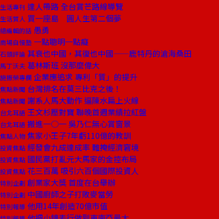
達人帶路 全台賞芒路線導覽
生活專刊
買一座島 圓人生第二個夢
生活質人
愚勇
總編輯的話
一點聰明一點癡
商場自慢塾
其衰也中國，其復也中國——鹿特丹的滄海桑田
石頭評論
葛林斯班 沒那麼偉大
馬丁沃夫
企業應追求 專利「質」的提升
施振榮專欄
台灣排名在莫三比克之後！
焦點新聞
謝系人馬大動作 逼陳水扁上火線
焦點新聞
王文杉壓對寶 聯晚首週業績拉紅盤
台北耳語
搬進一○一 吳乃仁無心賞窗景
台北耳語
焦家小王子7年虧110億的教訓
焦點人物
經發會九成達成率 難掩經濟窘境
投資焦點
國民黨打亂元大馬家的金控布局
投資焦點
花三百萬 吸引六百個國際投資人
投資焦點
創業家大獎 首度在台舉辦
特別企劃
中國廚師之子打敗麥當勞
特別企劃
他用14年創造70億市值
特別報導
他把小鐘表行做到東南亞最大
特別報導