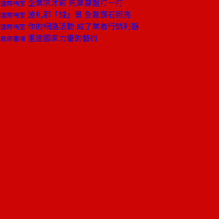
企業求才前 先拿算盤打一打
國際視窗
波札那「錢」景 全靠鑽石照亮
國際視窗
你的網路活動 成了業者行銷利器
國際視窗
重建國家力量的藝術
商周書摘