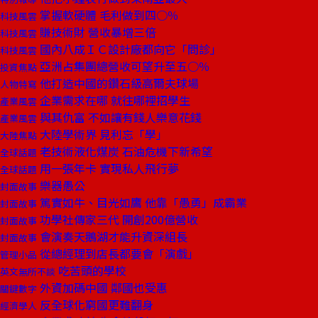
掌握軟硬體 毛利做到四○％
科技風雲
賺技術財 營收暴增三倍
科技風雲
國內八成ＩＣ設計廠都向它「問診」
科技風雲
亞洲占集團總營收可望升至五○％
投資焦點
他打造中國的鑽石級高爾夫球場
人物特寫
企業需求在哪 就往哪裡招學生
產業風雲
與其仇富 不如讓有錢人樂意花錢
產業風雲
大陸學術界 見利忘「學」
大陸焦點
老技術液化煤炭 石油危機下新希望
全球話題
用一張年卡 實現私人飛行夢
全球話題
樂器愚公
封面故事
篤實如牛、目光如鷹 他靠「愚勇」成霸業
封面故事
功學社傳家三代 開創200億營收
封面故事
會演奏天鵝湖才能升資深組長
封面故事
從總經理到店長都要會「演戲」
管理小品
吃苦頭的學校
英文無所不談
外資加碼中國 鄰國也受惠
關鍵數字
反全球化窮國更難翻身
經濟學人