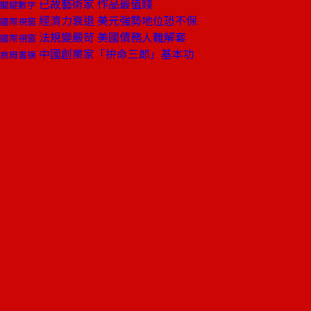
已故藝術家 作品最值錢
關鍵數字
經濟力衰退 美元強勢地位恐不保
國際視窗
法規變嚴苛 美國債務人難解套
國際視窗
中國創業家「拚命三郎」基本功
商周書摘