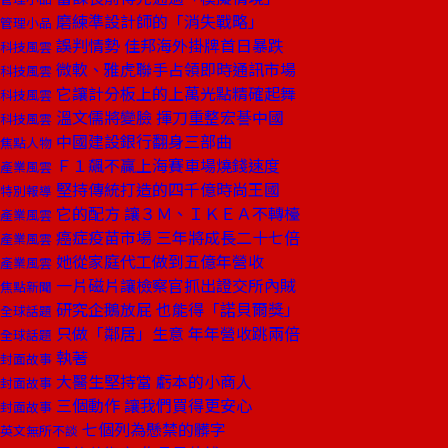
磨練準設計師的「消失戰略」
管理小品
誤判情勢 佳邦海外掛牌首日暴跌
科技風雲
微軟、雅虎聯手占領即時通訊市場
科技風雲
它讓計分板上的上萬光點精確起舞
科技風雲
溫文儒將變臉 揮刀重整宏諅中國
科技風雲
中國建設銀行翻身三部曲
焦點人物
Ｆ１飆不贏上海賽車場燒錢速度
產業風雲
堅持傳統打造的四千億時尚王國
特別報導
它的配方 讓３Ｍ、ＩＫＥＡ不轉檯
產業風雲
癌症疫苗市場 三年將成長二十七倍
產業風雲
她從家庭代工做到五億年營收
產業風雲
一片磁片讓檢察官抓出證交所內賊
焦點新聞
研究企鵝放屁 也能得「諾貝爾獎」
全球話題
只做「鄰居」生意 年年營收跳兩倍
全球話題
執著
封面故事
大醫生堅持當 虧本的小商人
封面故事
三個動作 讓我們買得更安心
封面故事
七個列為懸禁的髒字
英文無所不談