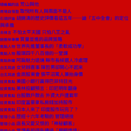
荒山與他
總編輯的話
取悅所有人與兩面不是人
商場自慢塾
胡錦濤的歷史評價看這五年──論「五中全會」的定位
石頭評論
與承擔
不怕太平天國 只怕八王之亂
去梯言
質量並進的品牌策略
施振榮專欄
世界先進董事長的「柔軟成功學」
焦點人物
殷琪四千八百億的一堂課
焦點人物
阿扁魅力退燒 縣市長候選人冷處理
焦點新聞
女兒辦喜事 陳哲男卻開心不起來
台北耳語
金鼎股東會 張平沼罵人兼抬身價
台北耳語
美國小銀行贏得巴菲特目光
投資焦點
美林投顧預言：印尼明年翻身
投資焦點
台股散戶散去 外資大戶遭套牢
投資焦點
印度富豪拿私房錢加持股市
投資焦點
日本人來了 印度股市玩完了？
投資焦點
歷經十六年考驗的 管理絕技
管理小品
店長又愛又恨的「神秘顧客」
管理小品
當課長前得先通過「模擬情境」
管理小品