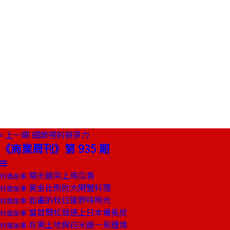
上一期
細節裡的競爭力
《商業周刊》第 935 期
糯米飯染上南瓜香
封面故事
黃金比例的大閘蟹料理
封面故事
如畫的秋日獵野味時光
封面故事
當首爾松茸遇上日本備長炭
封面故事
在黑土地與白米飯一見鍾情
封面故事