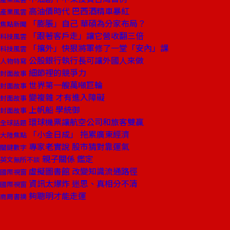
高油價時代 巴西酒精車暴紅
產業風雲
「膨脹」自己 華碩為分家布局？
焦點新聞
「跟著客戶走」讓它營收翻三倍
科技風雲
「攘外」快狠將軍修了一堂「安內」課
科技風雲
公股銀行執行長可讓外國人來做
人物特寫
細節裡的競爭力
封面故事
世界第一艘萬噸巨輪
封面故事
變複雜 才有進入障礙
封面故事
上帆船 學統御
封面故事
環球機票讓航空公司和旅客雙贏
全球話題
「小金日成」 拖累廣東經濟
大陸焦點
專家老實說 股市猜對靠運氣
關鍵數字
親子關係 鑑定
英文無所不談
虛擬圖書館 改變知識流通路徑
國際視窗
資訊太爆炸 迷思、真相分不清
國際視窗
夠聰明才能走運
商周書摘