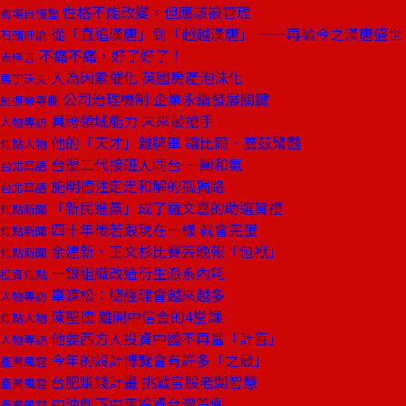
性格不能改變，但應該被管理
商場自慢塾
從「直追漢唐」到「超越漢唐」 ——再論今之漢唐盛世
石頭評論
不痛不痛，好了好了！
去梯言
人為因素催化 英國房產泡沫化
馬丁沃夫
公司治理機制 企業永續發展關鍵
施振榮專欄
具跨領域能力 未來最搶手
人物專訪
他的「天才」雜牌軍 讓比爾．蓋茲驚豔
焦點人物
台塑二代接班人同台 一團和氣
台北耳語
施明德注定走和解的孤獨路
台北耳語
「新民進黨」成了羅文嘉的助選賀禮
焦點新聞
四十年後若跟現在一樣 就會完蛋
焦點新聞
余建新、王文杉比賽丟晚報「包袱」
焦點新聞
一銀組織改造衍生派系內耗
投資焦點
辜濂松：總經理會越來越多
人物專訪
陳聖德 離開中信金的4堂課
焦點人物
他要西方人投資中國不再當「計盲」
人物專訪
今年的設計博覽會有許多「之最」
產業風雲
台肥賺錢計畫 挑戰官股老闆智慧
產業風雲
中油創下中東投資台灣首例
產業風雲