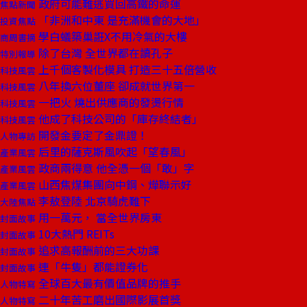
政府可能難逃買回高鐵的命運
焦點新聞
「非洲和中東 是充滿機會的大地」
投資焦點
學白蟻築巢誑X不用冷氣的大樓
商周書摘
除了台灣 全世界都在讀孔子
特別報導
上千個客製化模具 打造三十五倍營收
科技風雲
八年換六位董座 卻成就世界第一
科技風雲
一把火 燒出供應商的發燙行情
科技風雲
他成了科技公司的「庫存終結者」
科技風雲
開發金要定了金鼎證！
人物專訪
后里的薩克斯風吹起「望春風」
產業風雲
政商兩得意 他全憑一個「敢」字
產業風雲
山西焦煤集團向中鋼、燁聯示好
產業風雲
李敖登陸 北京騎虎難下
大陸焦點
用一萬元， 當全世界房東
封面故事
10大熱門 REITs
封面故事
追求高報酬前的三大功課
封面故事
連「牛隻」都能證券化
封面故事
全球百大最有價值品牌的推手
人物特寫
二十年苦工磨出國際影展首獎
人物特寫