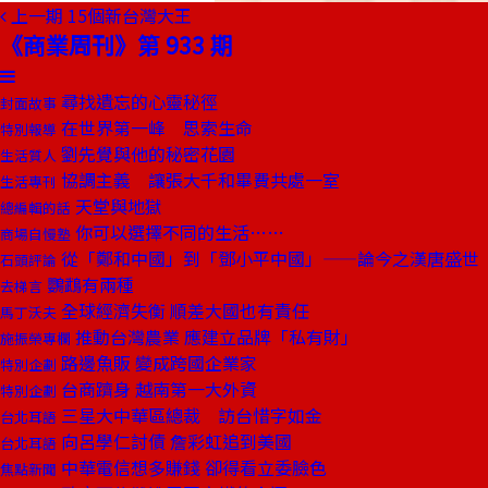
上一期
15個新台灣大王
《商業周刊》第 933 期
尋找遺忘的心靈秘徑
封面故事
在世界第一峰 思索生命
特別報導
劉先覺與他的秘密花園
生活質人
協調主義 讓張大千和畢費共處一室
生活專刊
天堂與地獄
總編輯的話
你可以選擇不同的生活……
商場自慢塾
從「鄭和中國」到「鄧小平中國」——論今之漢唐盛世
石頭評論
鸚鵡有兩種
去梯言
全球經濟失衡 順差大國也有責任
馬丁沃夫
推動台灣農業 應建立品牌「私有財」
施振榮專欄
路邊魚販 變成跨國企業家
特別企劃
台商躋身 越南第一大外資
特別企劃
三星大中華區總裁 訪台惜字如金
台北耳語
向呂學仁討債 詹彩虹追到美國
台北耳語
中華電信想多賺錢 卻得看立委臉色
焦點新聞