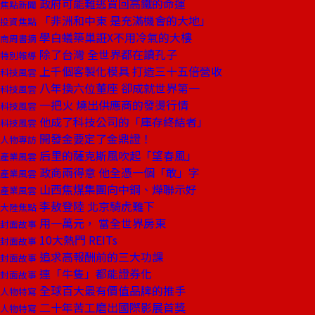
政府可能難逃買回高鐵的命運
焦點新聞
「非洲和中東 是充滿機會的大地」
投資焦點
學白蟻築巢誑X不用冷氣的大樓
商周書摘
除了台灣 全世界都在讀孔子
特別報導
上千個客製化模具 打造三十五倍營收
科技風雲
八年換六位董座 卻成就世界第一
科技風雲
一把火 燒出供應商的發燙行情
科技風雲
他成了科技公司的「庫存終結者」
科技風雲
開發金要定了金鼎證！
人物專訪
后里的薩克斯風吹起「望春風」
產業風雲
政商兩得意 他全憑一個「敢」字
產業風雲
山西焦煤集團向中鋼、燁聯示好
產業風雲
李敖登陸 北京騎虎難下
大陸焦點
用一萬元， 當全世界房東
封面故事
10大熱門 REITs
封面故事
追求高報酬前的三大功課
封面故事
連「牛隻」都能證券化
封面故事
全球百大最有價值品牌的推手
人物特寫
二十年苦工磨出國際影展首獎
人物特寫