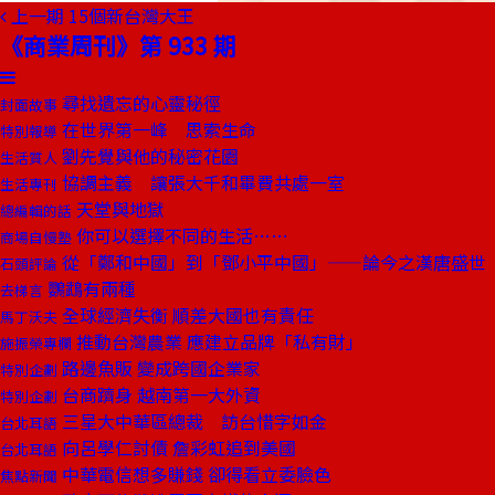
上一期
15個新台灣大王
《商業周刊》第 933 期
尋找遺忘的心靈秘徑
封面故事
在世界第一峰 思索生命
特別報導
劉先覺與他的秘密花園
生活質人
協調主義 讓張大千和畢費共處一室
生活專刊
天堂與地獄
總編輯的話
你可以選擇不同的生活……
商場自慢塾
從「鄭和中國」到「鄧小平中國」——論今之漢唐盛世
石頭評論
鸚鵡有兩種
去梯言
全球經濟失衡 順差大國也有責任
馬丁沃夫
推動台灣農業 應建立品牌「私有財」
施振榮專欄
路邊魚販 變成跨國企業家
特別企劃
台商躋身 越南第一大外資
特別企劃
三星大中華區總裁 訪台惜字如金
台北耳語
向呂學仁討債 詹彩虹追到美國
台北耳語
中華電信想多賺錢 卻得看立委臉色
焦點新聞