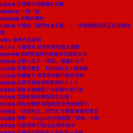
在球賽中領略勝負真義
封面故事
一盞一盞
總編輯的話
鈔票的顏色
商場自慢塾
中國的「國際社會主義」——中國崛起的真正信息與指
石頭評論
標
摸老虎的屁股
去梯言
社福體系 歐洲經濟發展大課題
馬丁沃夫
品牌價值評估應量身打造新方法
施振榮專欄
台塑小王子 「發配」邊疆打天下
焦點新聞
惠普記者會 郭台銘比主人還搶眼
台北耳語
收購維力 高清愿快動作氣走頂新
台北耳語
投資悍將崔湧閃電揮別ＡＩＧ
焦點新聞
現金卡壞帳壞了台新與中信行情
投資焦點
首度創新服務獎得主出爐！
特別報導
用在地優勢 裕隆創造世界級競爭力
特別報導
「改造先生」的鬥志 不敵董事會的意志
科技風雲
微軟、Google在中國掀起「師徒」大戰
科技風雲
打造偶像 打造出五億年營收
產業風雲
從模仿出發的本土內衣第一品牌
產業風雲