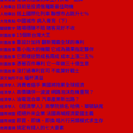
目前是投資俄羅斯最佳時機
人物專訪
搭上國際化列車 聯想市占跳升七％
人物專訪
中國城市 病入膏肓（下）
大陸焦點
賭場穩賺不賠 賭客見好不收
關鍵數字
15個新台灣大王
封面故事
靠設計加持 翻新獨霸全球的專利
封面故事
靠小指大的機關 它成為蘋果指定夥伴
封面故事
它照樣逆勢成長兩成 成本上漲二五％
封面故事
憑著百件專利 它一年做三十億生意
封面故事
沒打過專利官司 不能算好戰士
封面故事
福杯滿溢
英文無所不談
消費者縮手 美國將拖累全球經濟
經濟學人
高價購併一波波 網路泡沫危機重現？
經濟學人
油電混合車 汽車產業新出路？
經濟學人
《經濟學人》商學院排名 哈佛、華頓缺席
經濟學人
拒絕外來企業 法國高喊經濟愛國主義
國際視窗
即買、即燒、即換 唱片行另類模式求生存
國際視窗
搞定有錢人的七大要素
商周書摘