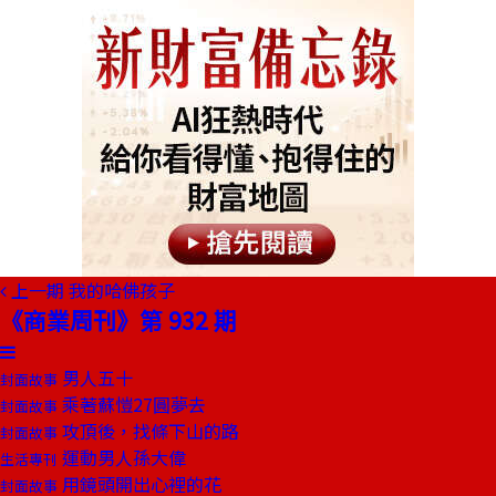
上一期
我的哈佛孩子
《商業周刊》第 932 期
男人五十
封面故事
乘著蘇愷27圓夢去
封面故事
攻頂後，找條下山的路
封面故事
運動男人孫大偉
生活專刊
用鏡頭開出心裡的花
封面故事