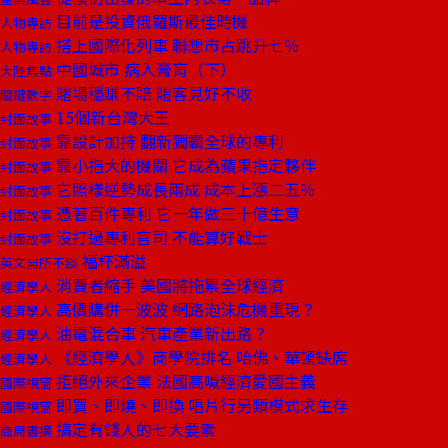
目前是投資俄羅斯最佳時機
人物專訪
搭上國際化列車 聯想市占跳升七％
人物專訪
中國城市 病入膏肓（下）
大陸焦點
賭場穩賺不賠 賭客見好不收
關鍵數字
15個新台灣大王
封面故事
靠設計加持 翻新獨霸全球的專利
封面故事
靠小指大的機關 它成為蘋果指定夥伴
封面故事
它照樣逆勢成長兩成 成本上漲二五％
封面故事
憑著百件專利 它一年做三十億生意
封面故事
沒打過專利官司 不能算好戰士
封面故事
福杯滿溢
英文無所不談
消費者縮手 美國將拖累全球經濟
經濟學人
高價購併一波波 網路泡沫危機重現？
經濟學人
油電混合車 汽車產業新出路？
經濟學人
《經濟學人》商學院排名 哈佛、華頓缺席
經濟學人
拒絕外來企業 法國高喊經濟愛國主義
國際視窗
即買、即燒、即換 唱片行另類模式求生存
國際視窗
搞定有錢人的七大要素
商周書摘