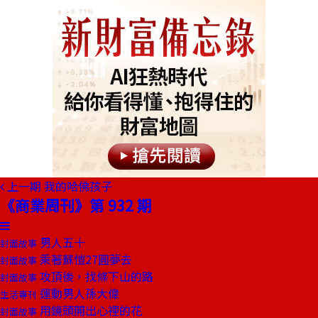
上一期
我的哈佛孩子
《商業周刊》第 932 期
男人五十
封面故事
乘著蘇愷27圓夢去
封面故事
攻頂後，找條下山的路
封面故事
運動男人孫大偉
生活專刊
用鏡頭開出心裡的花
封面故事