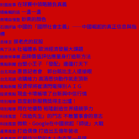
在球賽中領略勝負真義
封面故事
一盞一盞
總編輯的話
鈔票的顏色
商場自慢塾
中國的「國際社會主義」——中國崛起的真正信息與指
石頭評論
標
摸老虎的屁股
去梯言
社福體系 歐洲經濟發展大課題
馬丁沃夫
品牌價值評估應量身打造新方法
施振榮專欄
台塑小王子 「發配」邊疆打天下
焦點新聞
惠普記者會 郭台銘比主人還搶眼
台北耳語
收購維力 高清愿快動作氣走頂新
台北耳語
投資悍將崔湧閃電揮別ＡＩＧ
焦點新聞
現金卡壞帳壞了台新與中信行情
投資焦點
首度創新服務獎得主出爐！
特別報導
用在地優勢 裕隆創造世界級競爭力
特別報導
「改造先生」的鬥志 不敵董事會的意志
科技風雲
微軟、Google在中國掀起「師徒」大戰
科技風雲
打造偶像 打造出五億年營收
產業風雲
從模仿出發的本土內衣第一品牌
產業風雲