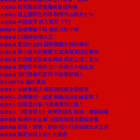
目前是投資俄羅斯最佳時機
人物專訪
搭上國際化列車 聯想市占跳升七％
人物專訪
中國城市 病入膏肓（下）
大陸焦點
賭場穩賺不賠 賭客見好不收
關鍵數字
15個新台灣大王
封面故事
靠設計加持 翻新獨霸全球的專利
封面故事
靠小指大的機關 它成為蘋果指定夥伴
封面故事
它照樣逆勢成長兩成 成本上漲二五％
封面故事
憑著百件專利 它一年做三十億生意
封面故事
沒打過專利官司 不能算好戰士
封面故事
福杯滿溢
英文無所不談
消費者縮手 美國將拖累全球經濟
經濟學人
高價購併一波波 網路泡沫危機重現？
經濟學人
油電混合車 汽車產業新出路？
經濟學人
《經濟學人》商學院排名 哈佛、華頓缺席
經濟學人
拒絕外來企業 法國高喊經濟愛國主義
國際視窗
即買、即燒、即換 唱片行另類模式求生存
國際視窗
搞定有錢人的七大要素
商周書摘