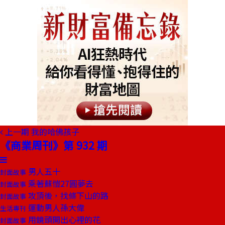
上一期
我的哈佛孩子
《商業周刊》第 932 期
男人五十
封面故事
乘著蘇愷27圓夢去
封面故事
攻頂後，找條下山的路
封面故事
運動男人孫大偉
生活專刊
用鏡頭開出心裡的花
封面故事