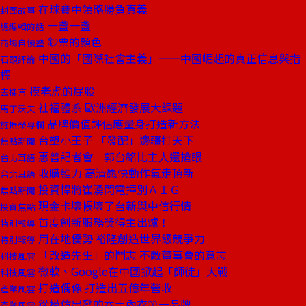
在球賽中領略勝負真義
封面故事
一盞一盞
總編輯的話
鈔票的顏色
商場自慢塾
中國的「國際社會主義」——中國崛起的真正信息與指
石頭評論
標
摸老虎的屁股
去梯言
社福體系 歐洲經濟發展大課題
馬丁沃夫
品牌價值評估應量身打造新方法
施振榮專欄
台塑小王子 「發配」邊疆打天下
焦點新聞
惠普記者會 郭台銘比主人還搶眼
台北耳語
收購維力 高清愿快動作氣走頂新
台北耳語
投資悍將崔湧閃電揮別ＡＩＧ
焦點新聞
現金卡壞帳壞了台新與中信行情
投資焦點
首度創新服務獎得主出爐！
特別報導
用在地優勢 裕隆創造世界級競爭力
特別報導
「改造先生」的鬥志 不敵董事會的意志
科技風雲
微軟、Google在中國掀起「師徒」大戰
科技風雲
打造偶像 打造出五億年營收
產業風雲
從模仿出發的本土內衣第一品牌
產業風雲