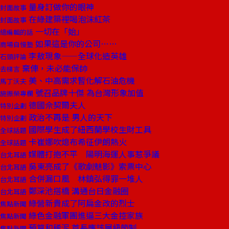
量身訂做你的眼神
封面故事
在綠建築裡喝泡沫紅茶
封面故事
一切在「始」
總編輯的話
如果這是你的公司……
商場自慢塾
李敖現象——全球化造英雄
石頭評論
棄俥，未必能保帥
去梯言
美、中高需求暫化解石油危機
馬丁沃夫
號召品牌十傑 為台灣形象加值
施振榮專欄
德國佘契爾夫人
特別企劃
政治不再是 男人的天下
特別企劃
國際學生成了紐西蘭學校生財工具
全球話題
卡崔娜吹熄布希征伊朗熱火
全球話題
媒體打抱不平 陽明海運人事惹爭議
台北耳語
吳東亮成了《歌劇魅影》索票中心
台北耳語
合併漏口風 林鎮弘得罪一堆人
台北耳語
鄭深池搭橋 溝通台日金融圈
台北耳語
綠營新貴成了阿扁金改的烈士
焦點新聞
綠色金融軍團進逼三大金控家族
焦點新聞
預算和稀泥 首長應該層級節制
焦點新聞