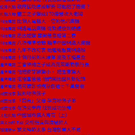
政府猛吃建設解藥 可能肥了廠商？
投資焦點
鹽工之子變成170億營收大老闆
焦點人物
比個人電腦大一倍的視訊商機
科技風雲
網路電話商機 從軟體搶到硬體
科技風雲
走出婚變 鄒開蓮喜迎第二春
科技風雲
八項標準檢驗 瞄準中國網路大商機
科技風雲
九年不改初衷 她繼續壓寶網路股
科技風雲
十個月前的未爆彈 波及五檔基金
科技風雲
工會領袖之子成為克萊斯勒執行長
產業風雲
他把麥芽餅變小， 把生意變大
產業風雲
拒絕富爸爸 他們闖出國片新紀錄
產業風雲
老阿嬤靠撿樹葉創造七千萬營收
產業風雲
我的哈佛孩子
封面故事
「四有」父母 孕育哈佛子弟
封面故事
在頂尖學府 找到成功坐標
封面故事
中國城市病入膏肓（上）
大陸焦點
交相指責與諉過於人
英文無所不談
繁文縟節太多 台灣創業大不易
關鍵數字