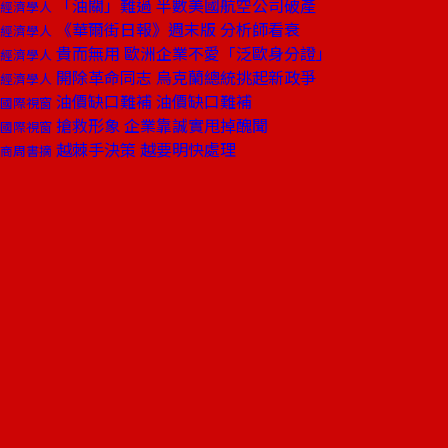
「油關」難過 半數美國航空公司破產
經濟學人
《華爾街日報》週末版 分析師看衰
經濟學人
貴而無用 歐洲企業不愛「泛歐身分證」
經濟學人
開除革命同志 烏克蘭總統挑起新政爭
經濟學人
油價缺口難補 油價缺口難補
國際視窗
搶救形象 企業靠誠實甩掉醜聞
國際視窗
越棘手決策 越要明快處理
商周書摘