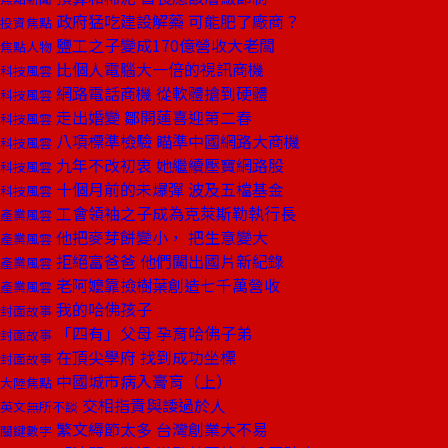
政府猛吃建設解藥 可能肥了廠商？
投資焦點
鹽工之子變成170億營收大老闆
焦點人物
比個人電腦大一倍的視訊商機
科技風雲
網路電話商機 從軟體搶到硬體
科技風雲
走出婚變 鄒開蓮喜迎第二春
科技風雲
八項標準檢驗 瞄準中國網路大商機
科技風雲
九年不改初衷 她繼續壓寶網路股
科技風雲
十個月前的未爆彈 波及五檔基金
科技風雲
工會領袖之子成為克萊斯勒執行長
產業風雲
他把麥芽餅變小， 把生意變大
產業風雲
拒絕富爸爸 他們闖出國片新紀錄
產業風雲
老阿嬤靠撿樹葉創造七千萬營收
產業風雲
我的哈佛孩子
封面故事
「四有」父母 孕育哈佛子弟
封面故事
在頂尖學府 找到成功坐標
封面故事
中國城市病入膏肓（上）
大陸焦點
交相指責與諉過於人
英文無所不談
繁文縟節太多 台灣創業大不易
關鍵數字