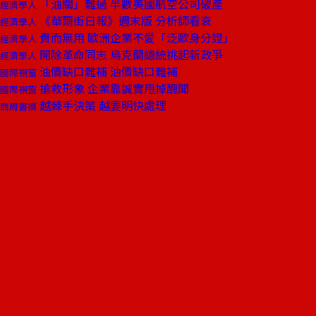
「油關」難過 半數美國航空公司破產
經濟學人
《華爾街日報》週末版 分析師看衰
經濟學人
貴而無用 歐洲企業不愛「泛歐身分證」
經濟學人
開除革命同志 烏克蘭總統挑起新政爭
經濟學人
油價缺口難補 油價缺口難補
國際視窗
搶救形象 企業靠誠實甩掉醜聞
國際視窗
越棘手決策 越要明快處理
商周書摘