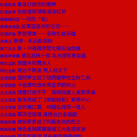
量身訂做你的眼神
封面故事
在綠建築裡喝泡沫紅茶
封面故事
一切在「始」
總編輯的話
如果這是你的公司……
商場自慢塾
李敖現象——全球化造英雄
石頭評論
棄俥，未必能保帥
去梯言
美、中高需求暫化解石油危機
馬丁沃夫
號召品牌十傑 為台灣形象加值
施振榮專欄
德國佘契爾夫人
特別企劃
政治不再是 男人的天下
特別企劃
國際學生成了紐西蘭學校生財工具
全球話題
卡崔娜吹熄布希征伊朗熱火
全球話題
媒體打抱不平 陽明海運人事惹爭議
台北耳語
吳東亮成了《歌劇魅影》索票中心
台北耳語
合併漏口風 林鎮弘得罪一堆人
台北耳語
鄭深池搭橋 溝通台日金融圈
台北耳語
綠營新貴成了阿扁金改的烈士
焦點新聞
綠色金融軍團進逼三大金控家族
焦點新聞
預算和稀泥 首長應該層級節制
焦點新聞