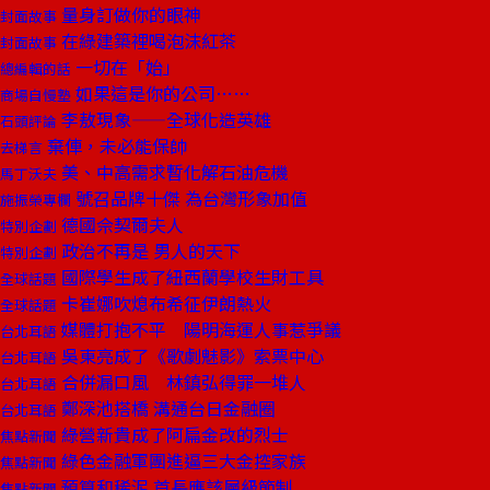
量身訂做你的眼神
封面故事
在綠建築裡喝泡沫紅茶
封面故事
一切在「始」
總編輯的話
如果這是你的公司……
商場自慢塾
李敖現象——全球化造英雄
石頭評論
棄俥，未必能保帥
去梯言
美、中高需求暫化解石油危機
馬丁沃夫
號召品牌十傑 為台灣形象加值
施振榮專欄
德國佘契爾夫人
特別企劃
政治不再是 男人的天下
特別企劃
國際學生成了紐西蘭學校生財工具
全球話題
卡崔娜吹熄布希征伊朗熱火
全球話題
媒體打抱不平 陽明海運人事惹爭議
台北耳語
吳東亮成了《歌劇魅影》索票中心
台北耳語
合併漏口風 林鎮弘得罪一堆人
台北耳語
鄭深池搭橋 溝通台日金融圈
台北耳語
綠營新貴成了阿扁金改的烈士
焦點新聞
綠色金融軍團進逼三大金控家族
焦點新聞
預算和稀泥 首長應該層級節制
焦點新聞