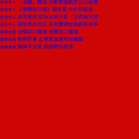
「油關」難過 半數美國航空公司破產
經濟學人
《華爾街日報》週末版 分析師看衰
經濟學人
貴而無用 歐洲企業不愛「泛歐身分證」
經濟學人
開除革命同志 烏克蘭總統挑起新政爭
經濟學人
油價缺口難補 油價缺口難補
國際視窗
搶救形象 企業靠誠實甩掉醜聞
國際視窗
越棘手決策 越要明快處理
商周書摘