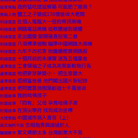
政府猛吃建設解藥 可能肥了廠商？
投資焦點
鹽工之子變成170億營收大老闆
焦點人物
比個人電腦大一倍的視訊商機
科技風雲
網路電話商機 從軟體搶到硬體
科技風雲
走出婚變 鄒開蓮喜迎第二春
科技風雲
八項標準檢驗 瞄準中國網路大商機
科技風雲
九年不改初衷 她繼續壓寶網路股
科技風雲
十個月前的未爆彈 波及五檔基金
科技風雲
工會領袖之子成為克萊斯勒執行長
產業風雲
他把麥芽餅變小， 把生意變大
產業風雲
拒絕富爸爸 他們闖出國片新紀錄
產業風雲
老阿嬤靠撿樹葉創造七千萬營收
產業風雲
我的哈佛孩子
封面故事
「四有」父母 孕育哈佛子弟
封面故事
在頂尖學府 找到成功坐標
封面故事
中國城市病入膏肓（上）
大陸焦點
交相指責與諉過於人
英文無所不談
繁文縟節太多 台灣創業大不易
關鍵數字