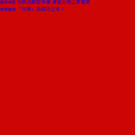
促銷活動惹爭議 漢堡王槓上麥當勞
國際視窗
「吵架」為成功之本！
商周書摘