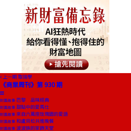
上一期
取捨學
《商業周刊》第 930 期
巴黎 品味經典
封面故事
甜點中的愛馬仕
封面故事
來自六萬座玫瑰園的愛語
封面故事
和盧貝松共進晚餐
封面故事
波波族的家飾天堂
封面故事