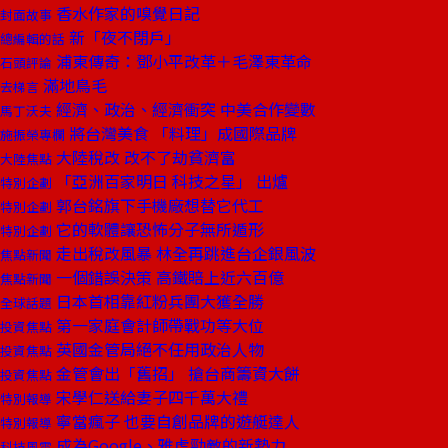
香水作家的嗅覺日記
封面故事
新「夜不閉戶」
總編輯的話
浦東傳奇：鄧小平改革＋毛澤東革命
石頭評論
滿地鳥毛
去梯言
經濟、政治、經濟衝突 中美合作變數
馬丁沃夫
將台灣美食 「料理」成國際品牌
施振榮專欄
大陸稅改 改不了劫貧濟富
大陸焦點
「亞洲百家明日 科技之星」 出爐
特別企劃
郭台銘旗下手機廠想替它代工
特別企劃
它的軟體讓恐怖分子無所遁形
特別企劃
走出稅改風暴 林全再跳進台企銀風波
焦點新聞
一個錯誤決策 高鐵賠上近六百億
焦點新聞
日本首相靠紅粉兵團大獲全勝
全球話題
第一家庭會計師帶戰功等大位
投資焦點
英國金管局絕不任用政治人物
投資焦點
金管會出「舊招」 搶台商籌資大餅
投資焦點
宋學仁送給妻子四千萬大禮
特別報導
寧當瘋子 也要自創品牌的遊艇達人
特別報導
成為Google、雅虎勁敵的新勢力
科技風雲