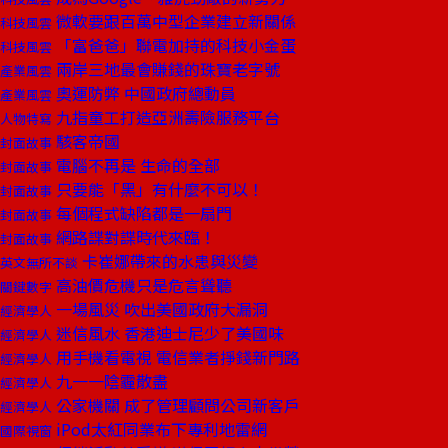
微軟要跟百萬中型企業建立新關係
科技風雲
「富爸爸」聯電加持的科技小金蛋
科技風雲
兩岸三地最會賺錢的珠寶老字號
產業風雲
奧運防弊 中國政府總動員
產業風雲
九指童工打造亞洲壽險服務平台
人物特寫
駭客帝國
封面故事
電腦不再是 生命的全部
封面故事
只要能「黑」有什麼不可以！
封面故事
每個程式缺陷都是一扇門
封面故事
網路諜對諜時代來臨！
封面故事
卡崔娜帶來的水患與災變
英文無所不談
高油價危機只是危言聳聽
關鍵數字
一場風災 吹出美國政府大漏洞
經濟學人
迷信風水 香港迪士尼少了美國味
經濟學人
用手機看電視 電信業者掙錢新門路
經濟學人
九一一陰霾散盡
經濟學人
公家機關 成了管理顧問公司新客戶
經濟學人
iPod太紅同業布下專利地雷網
國際視窗