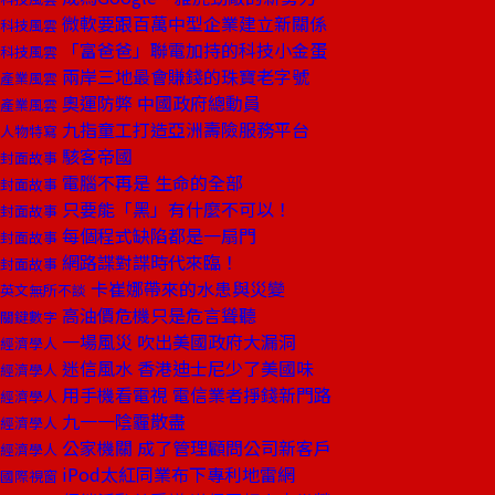
微軟要跟百萬中型企業建立新關係
科技風雲
「富爸爸」聯電加持的科技小金蛋
科技風雲
兩岸三地最會賺錢的珠寶老字號
產業風雲
奧運防弊 中國政府總動員
產業風雲
九指童工打造亞洲壽險服務平台
人物特寫
駭客帝國
封面故事
電腦不再是 生命的全部
封面故事
只要能「黑」有什麼不可以！
封面故事
每個程式缺陷都是一扇門
封面故事
網路諜對諜時代來臨！
封面故事
卡崔娜帶來的水患與災變
英文無所不談
高油價危機只是危言聳聽
關鍵數字
一場風災 吹出美國政府大漏洞
經濟學人
迷信風水 香港迪士尼少了美國味
經濟學人
用手機看電視 電信業者掙錢新門路
經濟學人
九一一陰霾散盡
經濟學人
公家機關 成了管理顧問公司新客戶
經濟學人
iPod太紅同業布下專利地雷網
國際視窗