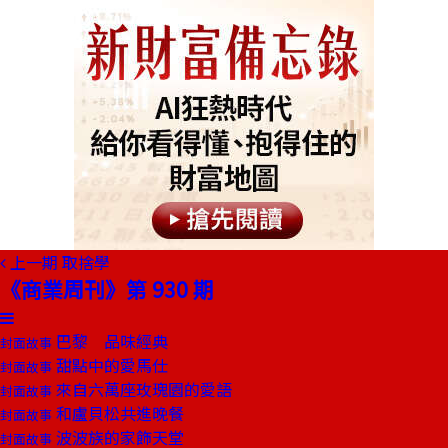
上一期
取捨學
《商業周刊》第 930 期
巴黎 品味經典
封面故事
甜點中的愛馬仕
封面故事
來自六萬座玫瑰園的愛語
封面故事
和盧貝松共進晚餐
封面故事
波波族的家飾天堂
封面故事