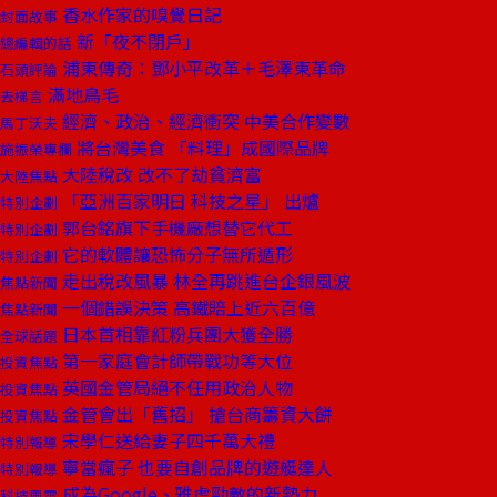
香水作家的嗅覺日記
封面故事
新「夜不閉戶」
總編輯的話
浦東傳奇：鄧小平改革＋毛澤東革命
石頭評論
滿地鳥毛
去梯言
經濟、政治、經濟衝突 中美合作變數
馬丁沃夫
將台灣美食 「料理」成國際品牌
施振榮專欄
大陸稅改 改不了劫貧濟富
大陸焦點
「亞洲百家明日 科技之星」 出爐
特別企劃
郭台銘旗下手機廠想替它代工
特別企劃
它的軟體讓恐怖分子無所遁形
特別企劃
走出稅改風暴 林全再跳進台企銀風波
焦點新聞
一個錯誤決策 高鐵賠上近六百億
焦點新聞
日本首相靠紅粉兵團大獲全勝
全球話題
第一家庭會計師帶戰功等大位
投資焦點
英國金管局絕不任用政治人物
投資焦點
金管會出「舊招」 搶台商籌資大餅
投資焦點
宋學仁送給妻子四千萬大禮
特別報導
寧當瘋子 也要自創品牌的遊艇達人
特別報導
成為Google、雅虎勁敵的新勢力
科技風雲