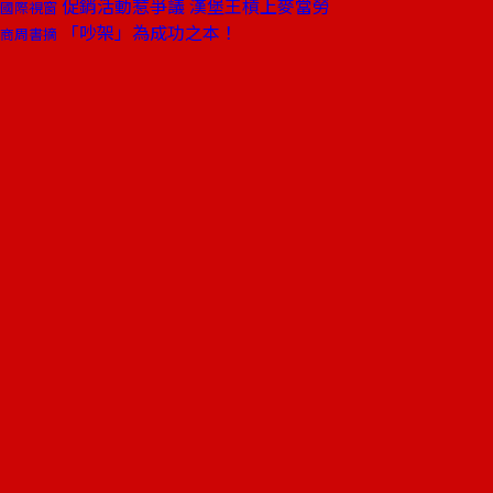
促銷活動惹爭議 漢堡王槓上麥當勞
國際視窗
「吵架」為成功之本！
商周書摘