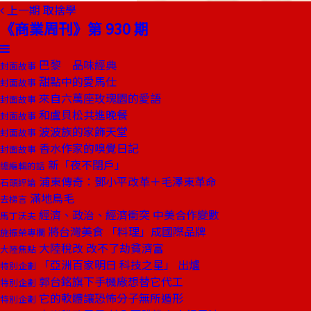
上一期
取捨學
《商業周刊》第 930 期
巴黎 品味經典
封面故事
甜點中的愛馬仕
封面故事
來自六萬座玫瑰園的愛語
封面故事
和盧貝松共進晚餐
封面故事
波波族的家飾天堂
封面故事
香水作家的嗅覺日記
封面故事
新「夜不閉戶」
總編輯的話
浦東傳奇：鄧小平改革＋毛澤東革命
石頭評論
滿地鳥毛
去梯言
經濟、政治、經濟衝突 中美合作變數
馬丁沃夫
將台灣美食 「料理」成國際品牌
施振榮專欄
大陸稅改 改不了劫貧濟富
大陸焦點
「亞洲百家明日 科技之星」 出爐
特別企劃
郭台銘旗下手機廠想替它代工
特別企劃
它的軟體讓恐怖分子無所遁形
特別企劃