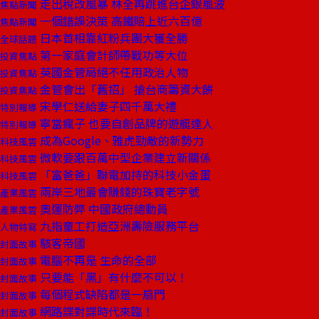
走出稅改風暴 林全再跳進台企銀風波
焦點新聞
一個錯誤決策 高鐵賠上近六百億
焦點新聞
日本首相靠紅粉兵團大獲全勝
全球話題
第一家庭會計師帶戰功等大位
投資焦點
英國金管局絕不任用政治人物
投資焦點
金管會出「舊招」 搶台商籌資大餅
投資焦點
宋學仁送給妻子四千萬大禮
特別報導
寧當瘋子 也要自創品牌的遊艇達人
特別報導
成為Google、雅虎勁敵的新勢力
科技風雲
微軟要跟百萬中型企業建立新關係
科技風雲
「富爸爸」聯電加持的科技小金蛋
科技風雲
兩岸三地最會賺錢的珠寶老字號
產業風雲
奧運防弊 中國政府總動員
產業風雲
九指童工打造亞洲壽險服務平台
人物特寫
駭客帝國
封面故事
電腦不再是 生命的全部
封面故事
只要能「黑」有什麼不可以！
封面故事
每個程式缺陷都是一扇門
封面故事
網路諜對諜時代來臨！
封面故事