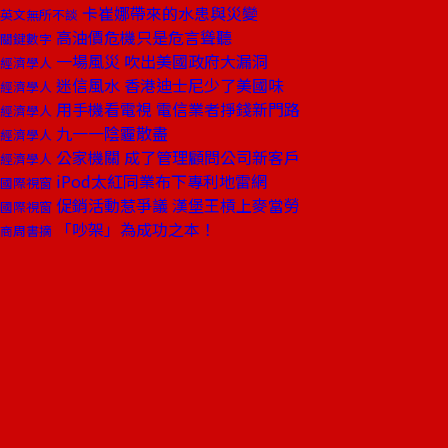
卡崔娜帶來的水患與災變
英文無所不談
高油價危機只是危言聳聽
關鍵數字
一場風災 吹出美國政府大漏洞
經濟學人
迷信風水 香港迪士尼少了美國味
經濟學人
用手機看電視 電信業者掙錢新門路
經濟學人
九一一陰霾散盡
經濟學人
公家機關 成了管理顧問公司新客戶
經濟學人
iPod太紅同業布下專利地雷網
國際視窗
促銷活動惹爭議 漢堡王槓上麥當勞
國際視窗
「吵架」為成功之本！
商周書摘