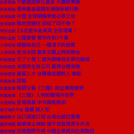
不動產證券化基金 大膽衝業績
投資焦點
債券基金展開未爆彈拆解行動
投資焦點
中國 全球網路業者必爭之地
全球話題
雅虎想通吃 卻成了四不像？
全球話題
2.6兆退休金黑洞 全民埋單！
特別企劃
三種套餐 幫你存到3千萬
特別企劃
總要給自己 一種漢子的感覺
人物特寫
走出水田 農家女躍上時尚舞台
人物特寫
花了七億 仁寶光碟機自主夢仍破滅
科技風雲
收尿的生技公司 贏得台塑青睞
科技風雲
要留人才 台積電從選對人 做起
科技風雲
謀略
封面故事
焦師父看《三國》的企業經營學
封面故事
《三國》人物的職場升官學
封面故事
官場黑幕 中共腐敗根源
大陸焦點
連續 殺人犯
英文無所不談
出口減進口增 台灣出超拉警報
關鍵數字
競業禁止條款 擋不住智慧資本外流
國際視窗
前進國際市場 中國企業菁英赴美取經
國際視窗