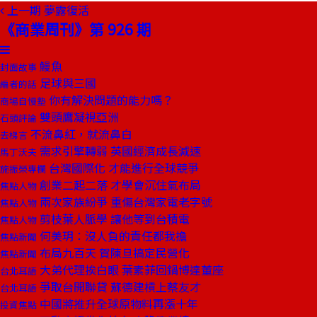
上一期
夢露復活
《商業周刊》第 926 期
鰻魚
封面故事
足球與三國
編者的話
你有解決問題的能力嗎？
商場自慢塾
雙頭鷹凝視亞洲
石頭評論
不流鼻紅，就流鼻白
去梯言
需求引擎轉弱 英國經濟成長減速
馬丁沃夫
台灣國際化 才能進行全球競爭
施振榮專欄
創業二起二落 才學會沉住氣布局
焦點人物
兩次家族紛爭 重傷台灣家電老字號
焦點人物
剪枝葉人脈學 讓他等到台積電
焦點人物
何美玥：沒人負的責任都我擔
焦點新聞
布局九百天 賀陳旦搞定民營化
焦點新聞
大弟代理挨白眼 葉素菲回鍋博達董座
台北耳語
爭取台開聯貸 蘇德建槓上蔡友才
台北耳語
中國將推升全球原物料再漲十年
投資焦點