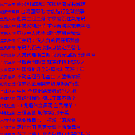
需求引擎轉弱 英國經濟成長減速
馬丁沃夫
台灣國際化 才能進行全球競爭
施振榮專欄
創業二起二落 才學會沉住氣布局
焦點人物
兩次家族紛爭 重傷台灣家電老字號
焦點人物
剪枝葉人脈學 讓他等到台積電
焦點人物
何美玥：沒人負的責任都我擔
焦點新聞
布局九百天 賀陳旦搞定民營化
焦點新聞
大弟代理挨白眼 葉素菲回鍋博達董座
台北耳語
爭取台開聯貸 蘇德建槓上蔡友才
台北耳語
中國將推升全球原物料再漲十年
投資焦點
不動產證券化基金 大膽衝業績
投資焦點
債券基金展開未爆彈拆解行動
投資焦點
中國 全球網路業者必爭之地
全球話題
雅虎想通吃 卻成了四不像？
全球話題
2.6兆退休金黑洞 全民埋單！
特別企劃
三種套餐 幫你存到3千萬
特別企劃
總要給自己 一種漢子的感覺
人物特寫
走出水田 農家女躍上時尚舞台
人物特寫
花了七億 仁寶光碟機自主夢仍破滅
科技風雲