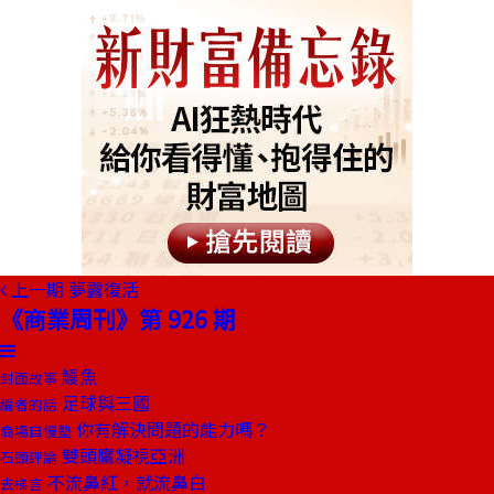
上一期
夢露復活
《商業周刊》第 926 期
鰻魚
封面故事
足球與三國
編者的話
你有解決問題的能力嗎？
商場自慢塾
雙頭鷹凝視亞洲
石頭評論
不流鼻紅，就流鼻白
去梯言