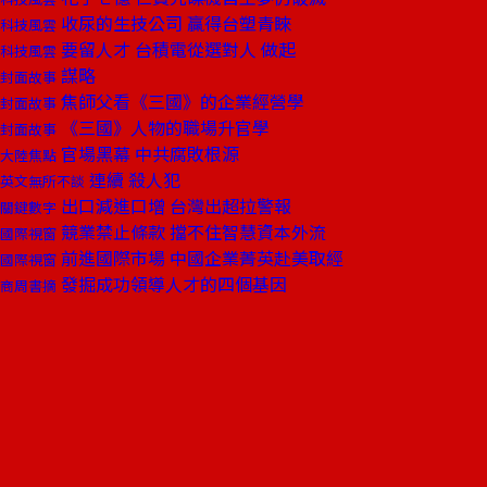
收尿的生技公司 贏得台塑青睞
科技風雲
要留人才 台積電從選對人 做起
科技風雲
謀略
封面故事
焦師父看《三國》的企業經營學
封面故事
《三國》人物的職場升官學
封面故事
官場黑幕 中共腐敗根源
大陸焦點
連續 殺人犯
英文無所不談
出口減進口增 台灣出超拉警報
關鍵數字
競業禁止條款 擋不住智慧資本外流
國際視窗
前進國際市場 中國企業菁英赴美取經
國際視窗
發掘成功領導人才的四個基因
商周書摘