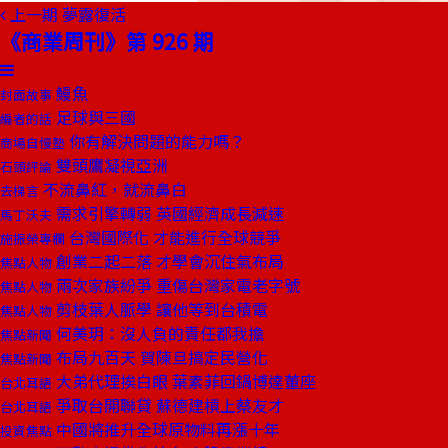
上一期
夢露復活
《商業周刊》第 926 期
鰻魚
封面故事
足球與三國
編者的話
你有解決問題的能力嗎？
商場自慢塾
雙頭鷹凝視亞洲
石頭評論
不流鼻紅，就流鼻白
去梯言
需求引擎轉弱 英國經濟成長減速
馬丁沃夫
台灣國際化 才能進行全球競爭
施振榮專欄
創業二起二落 才學會沉住氣布局
焦點人物
兩次家族紛爭 重傷台灣家電老字號
焦點人物
剪枝葉人脈學 讓他等到台積電
焦點人物
何美玥：沒人負的責任都我擔
焦點新聞
布局九百天 賀陳旦搞定民營化
焦點新聞
大弟代理挨白眼 葉素菲回鍋博達董座
台北耳語
爭取台開聯貸 蘇德建槓上蔡友才
台北耳語
中國將推升全球原物料再漲十年
投資焦點