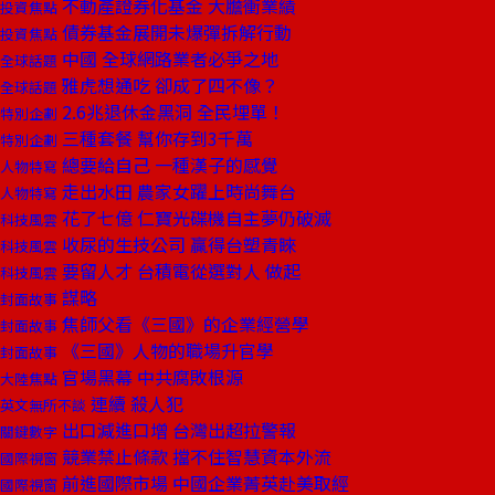
不動產證券化基金 大膽衝業績
投資焦點
債券基金展開未爆彈拆解行動
投資焦點
中國 全球網路業者必爭之地
全球話題
雅虎想通吃 卻成了四不像？
全球話題
2.6兆退休金黑洞 全民埋單！
特別企劃
三種套餐 幫你存到3千萬
特別企劃
總要給自己 一種漢子的感覺
人物特寫
走出水田 農家女躍上時尚舞台
人物特寫
花了七億 仁寶光碟機自主夢仍破滅
科技風雲
收尿的生技公司 贏得台塑青睞
科技風雲
要留人才 台積電從選對人 做起
科技風雲
謀略
封面故事
焦師父看《三國》的企業經營學
封面故事
《三國》人物的職場升官學
封面故事
官場黑幕 中共腐敗根源
大陸焦點
連續 殺人犯
英文無所不談
出口減進口增 台灣出超拉警報
關鍵數字
競業禁止條款 擋不住智慧資本外流
國際視窗
前進國際市場 中國企業菁英赴美取經
國際視窗