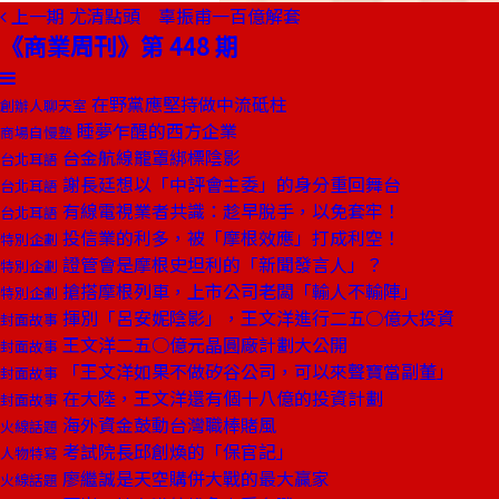
上一期
尤清點頭 辜振甫一百億解套
《商業周刊》第 448 期
在野黨應堅持做中流砥柱
創辦人聊天室
睡夢乍醒的西方企業
商場自慢塾
台金航線籠罩綁標陰影
台北耳語
謝長廷想以「中評會主委」的身分重回舞台
台北耳語
有線電視業者共識：趁早脫手，以免套牢！
台北耳語
投信業的利多，被「摩根效應」打成利空！
特別企劃
證管會是摩根史坦利的「新聞發言人」？
特別企劃
搶搭摩根列車，上市公司老闆「輸人不輸陣」
特別企劃
揮別「呂安妮陰影」，王文洋進行二五○億大投資
封面故事
王文洋二五○億元晶圓廠計劃大公開
封面故事
「王文洋如果不做矽谷公司，可以來聲寶當副董」
封面故事
在大陸，王文洋還有個十八億的投資計劃
封面故事
海外資金鼓動台灣職棒賭風
火線話題
考試院長邱創煥的「保官記」
人物特寫
廖繼誠是天空購併大戰的最大贏家
火線話題