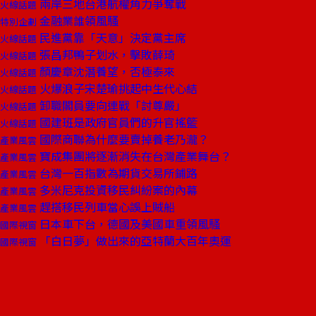
兩岸三地台港航權角力爭奪戰
火線話題
金融業誰領風騷
特別企劃
民進黨靠「天意」決定黨主席
火線話題
張昌邦鴨子划水，擊敗薛琦
火線話題
顏慶章沈潛養望，否極泰來
火線話題
火爆浪子宋楚瑜挑起中生代心結
火線話題
卸職閣員要向連戰「討尊嚴」
火線話題
國建班是政府官員們的升官搖籃
火線話題
國際商聯為什麼要賣掉養老乃瀧？
產業風雲
寶成集團將逐漸消失在台灣產業舞台？
產業風雲
台灣一百指數為期貨交易所鋪路
產業風雲
多米尼克投資移民糾紛案的內幕
產業風雲
趕搭移民列車當心誤上賊船
產業風雲
日本車下台，德國及美國車重領風騷
國際視窗
「白日夢」做出來的亞特蘭大百年奧運
國際視窗