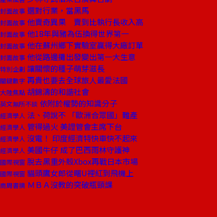
選對行業，當黑馬
封面故事
他賣奇異果 賣到比執行長收入高
封面故事
他18年與豬為伍換得世界第一
封面故事
他在蘇州鄉下實驗室贏得大廠訂單
封面故事
他從路邊攤出發變出第一大生意
封面故事
讓關懷的種子萌芽滋長
特別企劃
再貴也要去全球旅人最愛法國
關鍵數字
胡錦濤的和諧社會
大陸焦點
依附於權勢的知識分子
英文無所不談
法、荷說不 「歐洲合眾國」難產
經濟學人
管得過火 美證管會主席下台
經濟學人
沒電！ 印度經濟特快車快不起來
經濟學人
美國牛仔 成了巴西雨林守護神
經濟學人
脫去黑重外殼Xbox再戰日本市場
國際視窗
貓頭鷹女郎從曙U裡紅到飛機上
國際視窗
ＭＢＡ沒教的突破瓶頸課
商周書摘