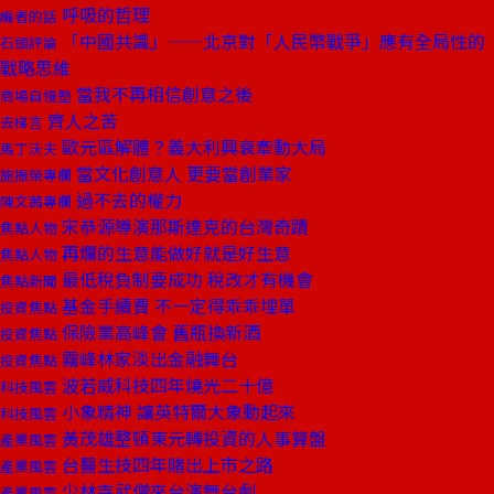
呼吸的哲理
編者的話
「中國共識」——北京對「人民幣戰爭」應有全局性的
石頭評論
戰略思維
當我不再相信創意之後
商場自慢塾
齊人之苦
去梯言
歐元區解體？義大利興衰牽動大局
馬丁沃夫
當文化創意人 更要當創業家
施振榮專欄
過不去的權力
陳文茜專欄
宋恭源導演那斯達克的台灣奇蹟
焦點人物
再爛的生意能做好就是好生意
焦點人物
最低稅負制要成功 稅改才有機會
焦點新聞
基金手續費 不一定得乖乖埋單
投資焦點
保險業高峰會 舊瓶換新酒
投資焦點
霧峰林家淡出金融舞台
投資焦點
波若威科技四年燒光二十億
科技風雲
小象精神 讓英特爾大象動起來
科技風雲
黃茂雄整頓東元轉投資的人事算盤
產業風雲
台醫生技四年賭出上市之路
產業風雲
少林寺武僧來台演舞台劇
產業風雲