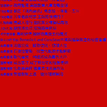
政府壓陣 美國農業大軍攻略全球
關鍵數字
鎖定「境內需求」概念股 一年賺一五％
科技風雲
百年老店柯達 正與死神搏鬥？
科技風雲
連戰大陸行 國民黨交棒變局再現
焦點新聞
胡錦濤出招 扭轉兩岸牌局
大陸焦點
高明領導 解除功高震主的魔咒
柯承恩專欄
Benedict and Conclave本篤與選舉教皇的秘密會議
英文無所不談
法國公投 撼動總統、總理大位
商周書摘
石油拉警報 找替代能源才能解套
商周書摘
取代電視 網路將成為廣告大戶
商周書摘
成吉思汗 成了郭台銘的經營導師
國際視窗
化妝品品牌 進軍男性消費市場
國際視窗
勞退新制上路 退休理財開跑
商周書摘