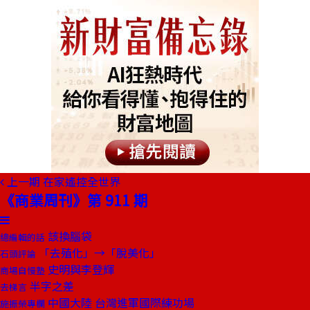
上一期
在家遙控全世界
《商業周刊》第 911 期
該換腦袋
總編輯的話
「去殖化」→「脫美化」
石頭評論
史明與李登輝
商場自慢塾
半字之差
去梯言
中國大陸 台灣進軍國際練功場
施振榮專欄