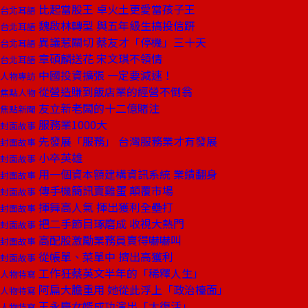
比起當股王 卓火土更愛當孩子王
台北耳語
魏啟林轉型 與五年級生搞投信趼
台北耳語
異議惹關切 蔡友才「停機」三十天
台北耳語
章碩麟送花 宋文琪不領情
台北耳語
中國投資擴張 一定要減速！
人物專訪
從營造賺到飯店業的經營不倒翁
焦點人物
友立新老闆的十二億賭注
焦點新聞
服務業1000大
封面故事
先發展「服務」 台灣服務業才有發展
封面故事
小卒英雄
封面故事
用一個資本額建構資訊系統 業績翻身
封面故事
傳手機簡訊賣雞蛋 顛覆市場
封面故事
揮舞高人氣 揮出獲利全壘打
封面故事
把二手節目琢磨成 收視大熱門
封面故事
高配股激勵業務員賣得嚇嚇叫
封面故事
從帳單、菜單中 擠出高獲利
封面故事
工作狂蔡英文半年的「稀釋人生」
人物特寫
阿扁大膽重用 她從此浮上「政治檯面」
人物特寫
王永慶女婿成功演出「大復活」
人物特寫