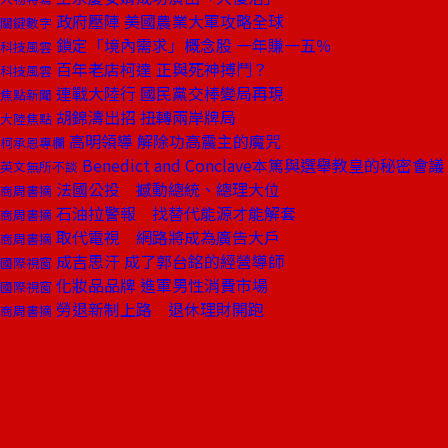
政府壓陣 美國農業大軍攻略全球
關鍵數字
鎖定「境內需求」概念股 一年賺一五％
科技風雲
百年老店柯達 正與死神搏鬥？
科技風雲
連戰大陸行 國民黨交棒變局再現
焦點新聞
胡錦濤出招 扭轉兩岸牌局
大陸焦點
高明領導 解除功高震主的魔咒
柯承恩專欄
Benedict and Conclave本篤與選舉教皇的秘密會議
英文無所不談
法國公投 撼動總統、總理大位
商周書摘
石油拉警報 找替代能源才能解套
商周書摘
取代電視 網路將成為廣告大戶
商周書摘
成吉思汗 成了郭台銘的經營導師
國際視窗
化妝品品牌 進軍男性消費市場
國際視窗
勞退新制上路 退休理財開跑
商周書摘