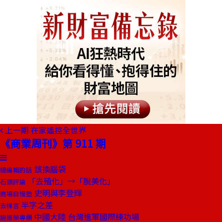
上一期
在家遙控全世界
《商業周刊》第 911 期
該換腦袋
總編輯的話
「去殖化」→「脫美化」
石頭評論
史明與李登輝
商場自慢塾
半字之差
去梯言
中國大陸 台灣進軍國際練功場
施振榮專欄