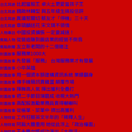
比起當股王 卓火土更愛當孩子王
台北耳語
魏啟林轉型 與五年級生搞投信趼
台北耳語
異議惹關切 蔡友才「停機」三十天
台北耳語
章碩麟送花 宋文琪不領情
台北耳語
中國投資擴張 一定要減速！
人物專訪
從營造賺到飯店業的經營不倒翁
焦點人物
友立新老闆的十二億賭注
焦點新聞
服務業1000大
封面故事
先發展「服務」 台灣服務業才有發展
封面故事
小卒英雄
封面故事
用一個資本額建構資訊系統 業績翻身
封面故事
傳手機簡訊賣雞蛋 顛覆市場
封面故事
揮舞高人氣 揮出獲利全壘打
封面故事
把二手節目琢磨成 收視大熱門
封面故事
高配股激勵業務員賣得嚇嚇叫
封面故事
從帳單、菜單中 擠出高獲利
封面故事
工作狂蔡英文半年的「稀釋人生」
人物特寫
阿扁大膽重用 她從此浮上「政治檯面」
人物特寫
王永慶女婿成功演出「大復活」
人物特寫