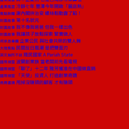
冷靜七年 豐澤今年開啟「展店熱」
產業風雲
謝內閣拚治安 螺絲鬆動露了餡！
焦點新聞
第十名狀元
封面故事
我不像我爸爸 但我一樣出色
封面故事
我讓孩子放鬆探索 緊實做人
封面故事
企業公民 與社會共榮的雙人舞
柯承恩專欄
民間反日風潮 是把雙面刃
大陸焦點
賤民國家 A Pariah State
英文無所不談
波蘭創業族 當老闆前先看電視
國際視窗
「聊了」十二年 雅芳獲准在中國做直銷
國際視窗
「天使」投資人 打造創業奇蹟
國際視窗
甩掉沒賺頭的顧客 才有賺頭
商周書摘