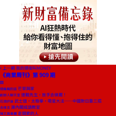
上一期
我的頭銜叫MONEY
《商業周刊》第 909 期
芒草與家
總編輯的話
連戰先生，放手去做罷！
創辦人聊天室
武士道‧太極拳‧吸星大法——中國對日靠三招
石頭評論
謝內閣成語教室
去梯言
走鋼索的人
陳文茜專欄