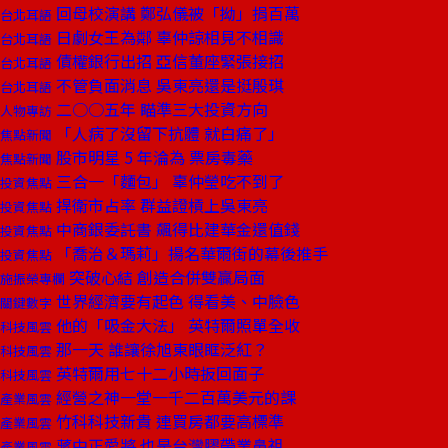
回母校演講 鄭弘儀被「拗」捐百萬
台北耳語
日劇女王為鄰 辜仲諒相見不相識
台北耳語
債權銀行出招 亞信董座緊張接招
台北耳語
不管負面消息 吳東亮還是挺殷琪
台北耳語
二○○五年 瞄準三大投資方向
人物專訪
「人病了沒留下抗體 就白痛了」
焦點新聞
股市明星 5 年淪為 票房毒藥
焦點新聞
三合一「麵包」 辜仲瑩吃不到了
投資焦點
捍衛市占率 群益證槓上吳東亮
投資焦點
中商銀委託書 飆得比建華金還值錢
投資焦點
「喬治＆瑪莉」揚名華爾街的幕後推手
投資焦點
突破心結 創造合併雙贏局面
施振榮專欄
世界經濟要有起色 得看美、中臉色
關鍵數字
他的「吸金大法」 英特爾照單全收
科技風雲
那一天 誰讓徐旭東眼眶泛紅？
科技風雲
英特爾用七十二小時扳回面子
科技風雲
經營之神一堂一千二百萬美元的課
產業風雲
竹科科技新貴 連買房都要高標準
產業風雲
蔣中正愛將 也是台灣膠帶業鼻祖
產業風雲