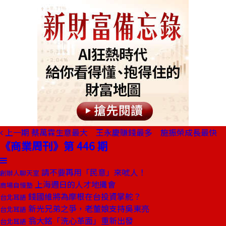
上一期
蔡萬霖生意最大 王永慶賺錢最多 施振榮成長最快
《商業周刊》第 446 期
請不要再用「民意」來唬人！
創辦人聊天室
上海週日的人才地攤會
商場自慢塾
錢國維將為摩根在台投資掌舵？
台北耳語
新光兄弟之爭，老董娘支持吳東亮
台北耳語
翁大銘「洗心革面」重新出發
台北耳語