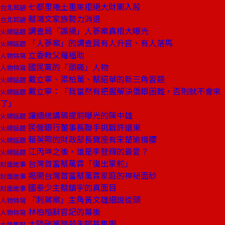
七都里捲土重來拒絕大財團入股
台北耳語
蔡鴻文家族勢力消退
台北耳語
調查局「誤捅」人蔘案真相大曝光
火線話題
「人蔘案」的調查員有人升官、有人落馬
火線話題
立委教父羅福助
人物特寫
國民黨的「頭痛」人物
人物特寫
戴立寧、梁柏薰、蔡紹華的新三角習題
火線話題
戴立寧：「我當然有把握解決僑銀困難，否則就不會來
火線話題
了」
讓總統講稿提前曝光的陳中雄
火線話題
民營銀行董事長聯手挑戰許遠東
火線話題
賴英照的財政部長寶座有宋楚瑜撐腰
火線話題
江丙坤之後，誰是李登輝的最愛？
火線話題
台灣首富蔡萬霖「復出掌舵」
封面故事
揭開台灣首富蔡萬霖家庭的神祕面紗
封面故事
國泰少主蔡鎮宇的真面目
封面故事
「刺蔣案」主角黃文雄細說從頭
人物特寫
林柏榕辭官記的幕後
人物特寫
大陸破獲暗殺朱鎔基集團
大陸焦點