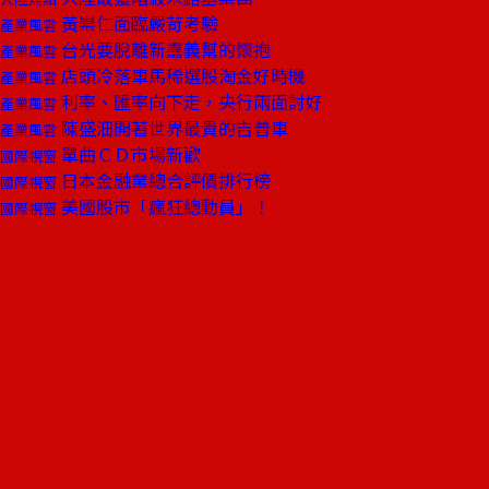
黃崇仁面臨嚴苛考驗
產業風雲
台光要脫離新嘉義幫的懷抱
產業風雲
店頭冷落車馬稀選股淘金好時機
產業風雲
利率、匯率向下走，央行兩面討好
產業風雲
陳盛沺開著世界最貴的吉普車
產業風雲
單曲ＣＤ市場新歡
國際視窗
日本金融業總合評價排行榜
國際視窗
美國股市「瘋狂總動員」！
國際視窗