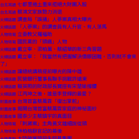
七都里捲土重來拒絕大財團入股
台北耳語
蔡鴻文家族勢力消退
台北耳語
調查局「誤捅」人蔘案真相大曝光
火線話題
「人蔘案」的調查員有人升官、有人落馬
火線話題
立委教父羅福助
人物特寫
國民黨的「頭痛」人物
人物特寫
戴立寧、梁柏薰、蔡紹華的新三角習題
火線話題
戴立寧：「我當然有把握解決僑銀困難，否則就不會來
火線話題
了」
讓總統講稿提前曝光的陳中雄
火線話題
民營銀行董事長聯手挑戰許遠東
火線話題
賴英照的財政部長寶座有宋楚瑜撐腰
火線話題
江丙坤之後，誰是李登輝的最愛？
火線話題
台灣首富蔡萬霖「復出掌舵」
封面故事
揭開台灣首富蔡萬霖家庭的神祕面紗
封面故事
國泰少主蔡鎮宇的真面目
封面故事
「刺蔣案」主角黃文雄細說從頭
人物特寫
林柏榕辭官記的幕後
人物特寫
大陸破獲暗殺朱鎔基集團
大陸焦點