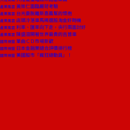
黃崇仁面臨嚴苛考驗
產業風雲
台光要脫離新嘉義幫的懷抱
產業風雲
店頭冷落車馬稀選股淘金好時機
產業風雲
利率、匯率向下走，央行兩面討好
產業風雲
陳盛沺開著世界最貴的吉普車
產業風雲
單曲ＣＤ市場新歡
國際視窗
日本金融業總合評價排行榜
國際視窗
美國股市「瘋狂總動員」！
國際視窗