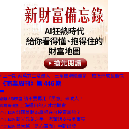
上一期
蔡萬霖生意最大 王永慶賺錢最多 施振榮成長最快
《商業周刊》第 446 期
請不要再用「民意」來唬人！
創辦人聊天室
上海週日的人才地攤會
商場自慢塾
錢國維將為摩根在台投資掌舵？
台北耳語
新光兄弟之爭，老董娘支持吳東亮
台北耳語
翁大銘「洗心革面」重新出發
台北耳語