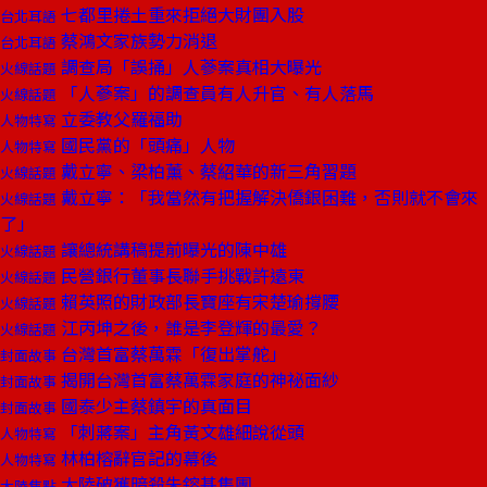
七都里捲土重來拒絕大財團入股
台北耳語
蔡鴻文家族勢力消退
台北耳語
調查局「誤捅」人蔘案真相大曝光
火線話題
「人蔘案」的調查員有人升官、有人落馬
火線話題
立委教父羅福助
人物特寫
國民黨的「頭痛」人物
人物特寫
戴立寧、梁柏薰、蔡紹華的新三角習題
火線話題
戴立寧：「我當然有把握解決僑銀困難，否則就不會來
火線話題
了」
讓總統講稿提前曝光的陳中雄
火線話題
民營銀行董事長聯手挑戰許遠東
火線話題
賴英照的財政部長寶座有宋楚瑜撐腰
火線話題
江丙坤之後，誰是李登輝的最愛？
火線話題
台灣首富蔡萬霖「復出掌舵」
封面故事
揭開台灣首富蔡萬霖家庭的神祕面紗
封面故事
國泰少主蔡鎮宇的真面目
封面故事
「刺蔣案」主角黃文雄細說從頭
人物特寫
林柏榕辭官記的幕後
人物特寫
大陸破獲暗殺朱鎔基集團
大陸焦點