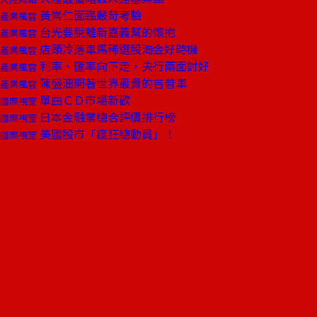
黃崇仁面臨嚴苛考驗
產業風雲
台光要脫離新嘉義幫的懷抱
產業風雲
店頭冷落車馬稀選股淘金好時機
產業風雲
利率、匯率向下走，央行兩面討好
產業風雲
陳盛沺開著世界最貴的吉普車
產業風雲
單曲ＣＤ市場新歡
國際視窗
日本金融業總合評價排行榜
國際視窗
美國股市「瘋狂總動員」！
國際視窗