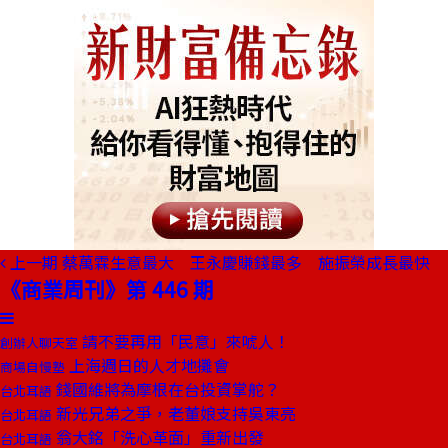
上一期
蔡萬霖生意最大 王永慶賺錢最多 施振榮成長最快
《商業周刊》第 446 期
請不要再用「民意」來唬人！
創辦人聊天室
上海週日的人才地攤會
商場自慢塾
錢國維將為摩根在台投資掌舵？
台北耳語
新光兄弟之爭，老董娘支持吳東亮
台北耳語
翁大銘「洗心革面」重新出發
台北耳語