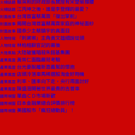
賴英照的財政部長寶座有宋楚瑜撐腰
火線話題
江丙坤之後，誰是李登輝的最愛？
火線話題
台灣首富蔡萬霖「復出掌舵」
封面故事
揭開台灣首富蔡萬霖家庭的神祕面紗
封面故事
國泰少主蔡鎮宇的真面目
封面故事
「刺蔣案」主角黃文雄細說從頭
人物特寫
林柏榕辭官記的幕後
人物特寫
大陸破獲暗殺朱鎔基集團
大陸焦點
黃崇仁面臨嚴苛考驗
產業風雲
台光要脫離新嘉義幫的懷抱
產業風雲
店頭冷落車馬稀選股淘金好時機
產業風雲
利率、匯率向下走，央行兩面討好
產業風雲
陳盛沺開著世界最貴的吉普車
產業風雲
單曲ＣＤ市場新歡
國際視窗
日本金融業總合評價排行榜
國際視窗
美國股市「瘋狂總動員」！
國際視窗