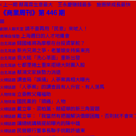
上一期
蔡萬霖生意最大 王永慶賺錢最多 施振榮成長最快
《商業周刊》第 446 期
請不要再用「民意」來唬人！
創辦人聊天室
上海週日的人才地攤會
商場自慢塾
錢國維將為摩根在台投資掌舵？
台北耳語
新光兄弟之爭，老董娘支持吳東亮
台北耳語
翁大銘「洗心革面」重新出發
台北耳語
七都里捲土重來拒絕大財團入股
台北耳語
蔡鴻文家族勢力消退
台北耳語
調查局「誤捅」人蔘案真相大曝光
火線話題
「人蔘案」的調查員有人升官、有人落馬
火線話題
立委教父羅福助
人物特寫
國民黨的「頭痛」人物
人物特寫
戴立寧、梁柏薰、蔡紹華的新三角習題
火線話題
戴立寧：「我當然有把握解決僑銀困難，否則就不會來
火線話題
讓總統講稿提前曝光的陳中雄
火線話題
民營銀行董事長聯手挑戰許遠東
火線話題