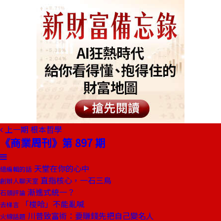
上一期
根本哲學
《商業周刊》第 897 期
天堂在你的心中
總編輯的話
直指核心，一石三鳥
創辦人聊天室
漸進式統一？
石頭評論
「梭哈」不能亂喊
去梯言
川普致富術：要賺錢先把自己變名人
火線話題