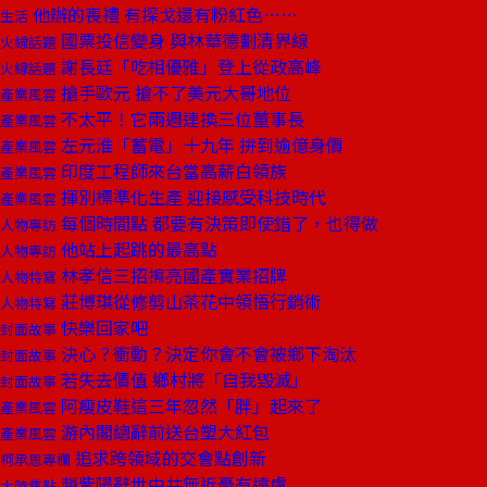
他辦的喪禮 有探戈還有粉紅色……
生活
國票投信變身 與林華德劃清界線
火線話題
謝長廷「吃相優雅」登上從政高峰
火線話題
搶手歐元 搶不了美元大哥地位
產業風雲
不太平！它兩週連換三位董事長
產業風雲
左元淮「蓄電」十九年 拚到逾億身價
產業風雲
印度工程師來台當高薪白領族
產業風雲
揮別標準化生產 迎接感受科技時代
產業風雲
每個時間點 都要有決策即使錯了，也得做
人物專訪
他站上起跳的最高點
人物專訪
林孝信三招擦亮國產實業招牌
人物特寫
莊博琪從修剪山茶花中領悟行銷術
人物特寫
快樂回家吧
封面故事
決心？衝動？決定你會不會被鄉下淘汰
封面故事
若失去價值 鄉村將「自我毀滅」
封面故事
阿瘦皮鞋這三年忽然「胖」起來了
產業風雲
游內閣總辭前送台塑大紅包
產業風雲
追求跨領域的交會點創新
柯承恩專欄
趙紫陽辭世中共無近憂有遠慮
大陸焦點