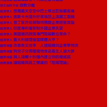
政教分離
英文無所不談
想獨霸天空空中巴士祭出巨無霸客機
經濟學人
奧斯卡光環外好萊塢恐上演罷工戲碼
經濟學人
普丁默許前蘇聯特務變企業經營首腦
經濟學人
印度專利權新制外國企業失望
經濟學人
美國通訊政策專門阻礙數位革命？
經濟學人
義大利總理搶當媒體大亨？
經濟學人
改善救災效率 人道組織向企業學物流
國際視窗
狗兒子分兩種寵物食品看主人搶大餅
國際視窗
與人接觸十秒鐘內建立你的權威感
國際視窗
讓組織與員工雙贏的「陰陽理論」
商周書摘