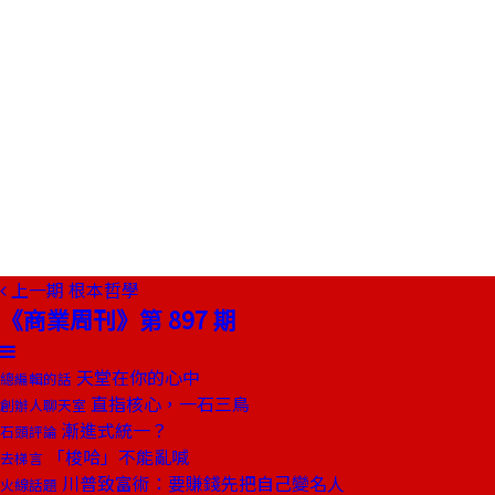
上一期
根本哲學
《商業周刊》第 897 期
天堂在你的心中
總編輯的話
直指核心，一石三鳥
創辦人聊天室
漸進式統一？
石頭評論
「梭哈」不能亂喊
去梯言
川普致富術：要賺錢先把自己變名人
火線話題