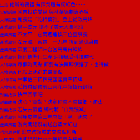
他辦的喪禮 有探戈還有粉紅色……
生活
國票投信變身 與林華德劃清界線
火線話題
謝長廷「吃相優雅」登上從政高峰
火線話題
搶手歐元 搶不了美元大哥地位
產業風雲
不太平！它兩週連換三位董事長
產業風雲
左元淮「蓄電」十九年 拚到逾億身價
產業風雲
印度工程師來台當高薪白領族
產業風雲
揮別標準化生產 迎接感受科技時代
產業風雲
每個時間點 都要有決策即使錯了，也得做
人物專訪
他站上起跳的最高點
人物專訪
林孝信三招擦亮國產實業招牌
人物特寫
莊博琪從修剪山茶花中領悟行銷術
人物特寫
快樂回家吧
封面故事
決心？衝動？決定你會不會被鄉下淘汰
封面故事
若失去價值 鄉村將「自我毀滅」
封面故事
阿瘦皮鞋這三年忽然「胖」起來了
產業風雲
游內閣總辭前送台塑大紅包
產業風雲
追求跨領域的交會點創新
柯承恩專欄
趙紫陽辭世中共無近憂有遠慮
大陸焦點