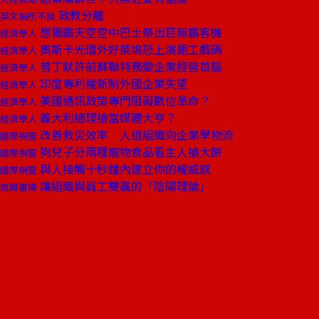
政教分離
英文無所不談
想獨霸天空空中巴士祭出巨無霸客機
經濟學人
奧斯卡光環外好萊塢恐上演罷工戲碼
經濟學人
普丁默許前蘇聯特務變企業經營首腦
經濟學人
印度專利權新制外國企業失望
經濟學人
美國通訊政策專門阻礙數位革命？
經濟學人
義大利總理搶當媒體大亨？
經濟學人
改善救災效率 人道組織向企業學物流
國際視窗
狗兒子分兩種寵物食品看主人搶大餅
國際視窗
與人接觸十秒鐘內建立你的權威感
國際視窗
讓組織與員工雙贏的「陰陽理論」
商周書摘