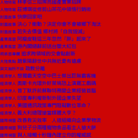
林孝信三招擦亮國產實業招牌
人物特寫
莊博琪從修剪山茶花中領悟行銷術
人物特寫
快樂回家吧
封面故事
決心？衝動？決定你會不會被鄉下淘汰
封面故事
若失去價值 鄉村將「自我毀滅」
封面故事
阿瘦皮鞋這三年忽然「胖」起來了
產業風雲
游內閣總辭前送台塑大紅包
產業風雲
追求跨領域的交會點創新
柯承恩專欄
趙紫陽辭世中共無近憂有遠慮
大陸焦點
政教分離
英文無所不談
想獨霸天空空中巴士祭出巨無霸客機
經濟學人
奧斯卡光環外好萊塢恐上演罷工戲碼
經濟學人
普丁默許前蘇聯特務變企業經營首腦
經濟學人
印度專利權新制外國企業失望
經濟學人
美國通訊政策專門阻礙數位革命？
經濟學人
義大利總理搶當媒體大亨？
經濟學人
改善救災效率 人道組織向企業學物流
國際視窗
狗兒子分兩種寵物食品看主人搶大餅
國際視窗
與人接觸十秒鐘內建立你的權威感
國際視窗