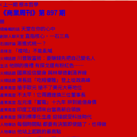
上一期
根本哲學
《商業周刊》第 897 期
天堂在你的心中
總編輯的話
直指核心，一石三鳥
創辦人聊天室
漸進式統一？
石頭評論
「梭哈」不能亂喊
去梯言
川普致富術：要賺錢先把自己變名人
火線話題
他辦的喪禮 有探戈還有粉紅色……
生活
國票投信變身 與林華德劃清界線
火線話題
謝長廷「吃相優雅」登上從政高峰
火線話題
搶手歐元 搶不了美元大哥地位
產業風雲
不太平！它兩週連換三位董事長
產業風雲
左元淮「蓄電」十九年 拚到逾億身價
產業風雲
印度工程師來台當高薪白領族
產業風雲
揮別標準化生產 迎接感受科技時代
產業風雲
每個時間點 都要有決策即使錯了，也得做
人物專訪
他站上起跳的最高點
人物專訪