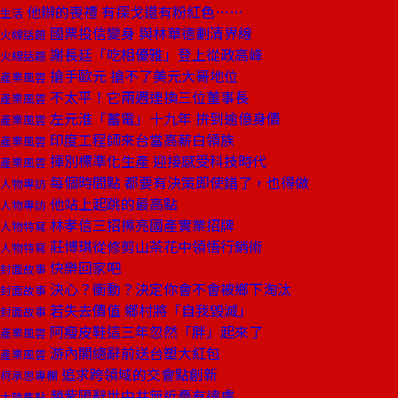
他辦的喪禮 有探戈還有粉紅色……
生活
國票投信變身 與林華德劃清界線
火線話題
謝長廷「吃相優雅」登上從政高峰
火線話題
搶手歐元 搶不了美元大哥地位
產業風雲
不太平！它兩週連換三位董事長
產業風雲
左元淮「蓄電」十九年 拚到逾億身價
產業風雲
印度工程師來台當高薪白領族
產業風雲
揮別標準化生產 迎接感受科技時代
產業風雲
每個時間點 都要有決策即使錯了，也得做
人物專訪
他站上起跳的最高點
人物專訪
林孝信三招擦亮國產實業招牌
人物特寫
莊博琪從修剪山茶花中領悟行銷術
人物特寫
快樂回家吧
封面故事
決心？衝動？決定你會不會被鄉下淘汰
封面故事
若失去價值 鄉村將「自我毀滅」
封面故事
阿瘦皮鞋這三年忽然「胖」起來了
產業風雲
游內閣總辭前送台塑大紅包
產業風雲
追求跨領域的交會點創新
柯承恩專欄
趙紫陽辭世中共無近憂有遠慮
大陸焦點