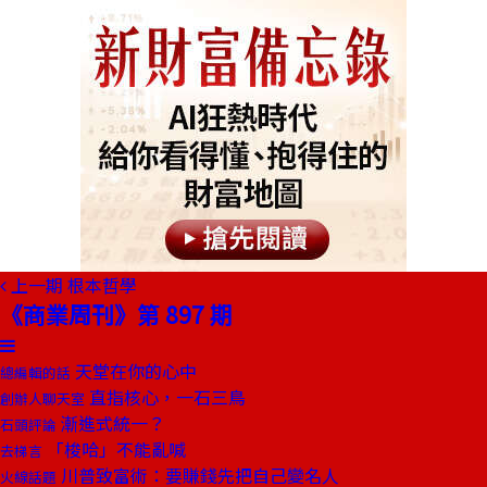
上一期
根本哲學
《商業周刊》第 897 期
天堂在你的心中
總編輯的話
直指核心，一石三鳥
創辦人聊天室
漸進式統一？
石頭評論
「梭哈」不能亂喊
去梯言
川普致富術：要賺錢先把自己變名人
火線話題