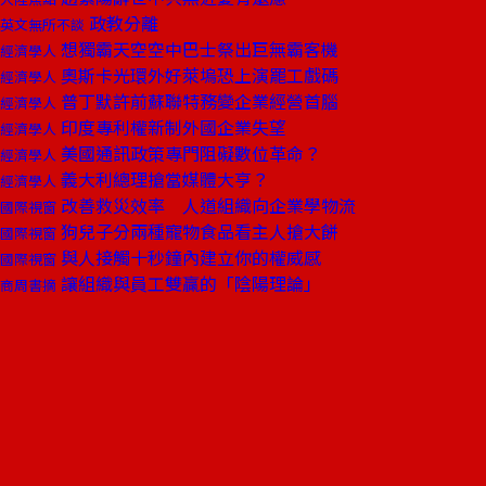
政教分離
英文無所不談
想獨霸天空空中巴士祭出巨無霸客機
經濟學人
奧斯卡光環外好萊塢恐上演罷工戲碼
經濟學人
普丁默許前蘇聯特務變企業經營首腦
經濟學人
印度專利權新制外國企業失望
經濟學人
美國通訊政策專門阻礙數位革命？
經濟學人
義大利總理搶當媒體大亨？
經濟學人
改善救災效率 人道組織向企業學物流
國際視窗
狗兒子分兩種寵物食品看主人搶大餅
國際視窗
與人接觸十秒鐘內建立你的權威感
國際視窗
讓組織與員工雙贏的「陰陽理論」
商周書摘