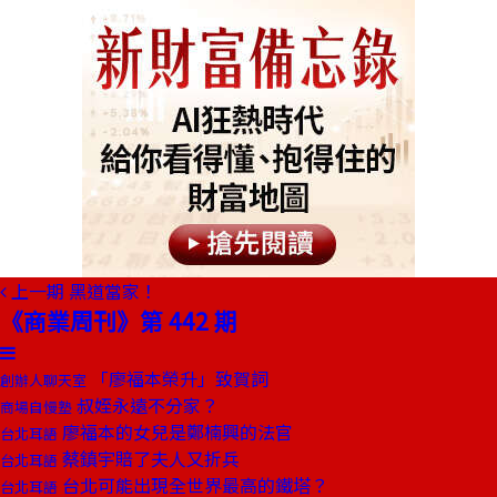
上一期
黑道當家！
《商業周刊》第 442 期
「廖福本榮升」致賀詞
創辦人聊天室
叔姪永遠不分家？
商場自慢塾
廖福本的女兒是鄭楠興的法官
台北耳語
蔡鎮宇賠了夫人又折兵
台北耳語
台北可能出現全世界最高的鐵塔？
台北耳語