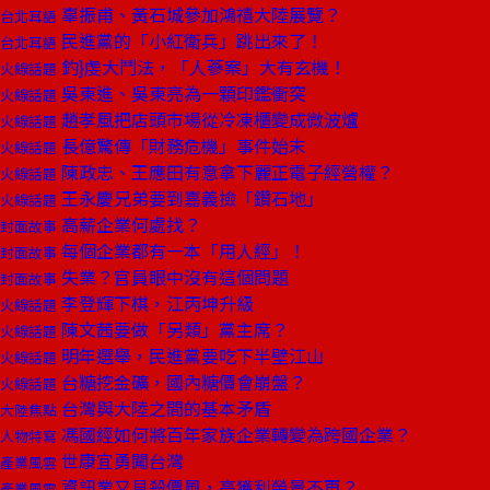
辜振甫、黃石城參加鴻禧大陸展覽？
台北耳語
民進黨的「小紅衛兵」跳出來了！
台北耳語
釣}虔大鬥法，「人蔘案」大有玄機！
火線話題
吳東進、吳東亮為一顆印鑑衝突
火線話題
趙孝風把店頭市場從冷凍櫃變成微波爐
火線話題
長億驚傳「財務危機」事件始末
火線話題
陳政忠、王應田有意拿下麗正電子經營權？
火線話題
王永慶兄弟要到嘉義撿「鑽石地」
火線話題
高薪企業何處找？
封面故事
每個企業都有一本「用人經」！
封面故事
失業？官員眼中沒有這個問題
封面故事
李登輝下棋，江丙坤升級
火線話題
陳文茜要做「另類」黨主席？
火線話題
明年選舉，民進黨要吃下半壁江山
火線話題
台糖挖金礦，國內糖價會崩盤？
火線話題
台灣與大陸之間的基本矛盾
大陸焦點
馮國經如何將百年家族企業轉變為跨國企業？
人物特寫
世康宜勇闖台灣
產業風雲
資訊業又見殺價風，高獲利榮景不再？
產業風雲